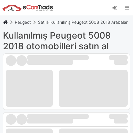
eCarsTrade web uygulamasını yükleyin, Ana
Ekranınıza ekleyin ve anında güncellemeler alın.
Düzenlemek
İptal etmek
Peugeot
Satılık Kullanılmış Peugeot 5008 2018 Arabalar
Kullanılmış Peugeot 5008
2018 otomobilleri satın al