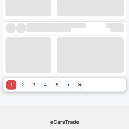
1
2
3
4
5
eCarsTrade