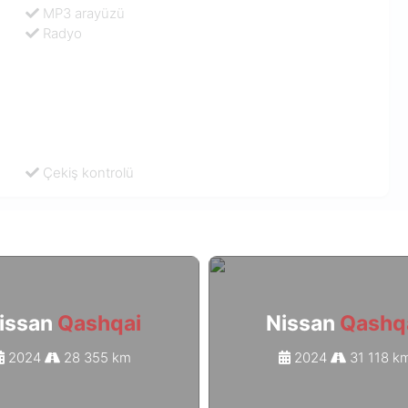
MP3 arayüzü
Radyo
Çekiş kontrolü
issan
Qashqai
Nissan
Qashq
2024
28 355 km
2024
31 118 k