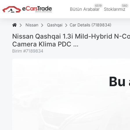
6519
560
Bütün Arabalar
Stoklarımız
Nissan
Qashqai
Car Details (7189834)
Nissan Qashqai 1.3i Mild-Hybrid N-C
Camera Klima PDC ...
Birim #
7189834
Bu 