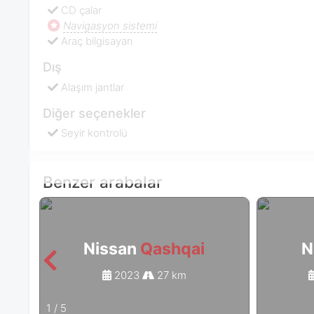
CD çalar
Navigasyon sistemi
Araç bilgisayarı
Dış
Alaşım jantlar
Diğer seçenekler
Seyir kontrolü
Benzer arabalar
Nissan
Qashqai
N
2023
27 km
1
/
5