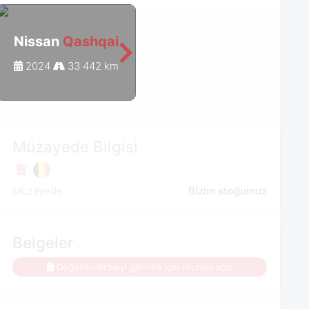
Nissan
Qashqai
Nissan
Qashqai
2024
33 442 km
2022
35 668 km
Müzayede Bilgisi
Müzayede
Bizim stoğumuz
Belgeler
Değerlendirmeyi görmek için oturum açın