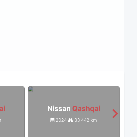
ai
Nissan
Qashqai
m
2024
33 442 km