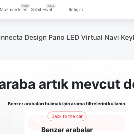
5959
2334
Müzayedeler
Sabit Fiyat
İletişim
onnecta Design Pano LED Virtual Navi Ke
araba artık mevcut d
Benzer arabaları bulmak için arama filtrelerini kullanın.
Back to the car
Tüm fotoğrafları görmek için oturum
açın
Benzer arabalar