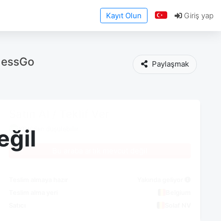
Kayıt Olun
Giriş yap
ylessGo
Paylaşmak
Satın Al / Teklif Ver
KDV'den düşülebilir
eğil
Bu araba artık mevcut değil
Teslim almaya hazır
Yakında geliyor
Teslim alma yeri
Belgium
Satıcı
Solaf NV