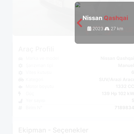
Nissan
Qashqai
2023
27 km
Araç Profili
Marka ve model
Nissan Qashqa
Şanzıman tipi
Manue
Vites kutusu
Kategori
SUV/Arazi Arac
Motor boyutu
1332 C
Güç
139 Hp 102 k
Yer sayısı
Birim N°
718983
Ekipman - Seçenekler