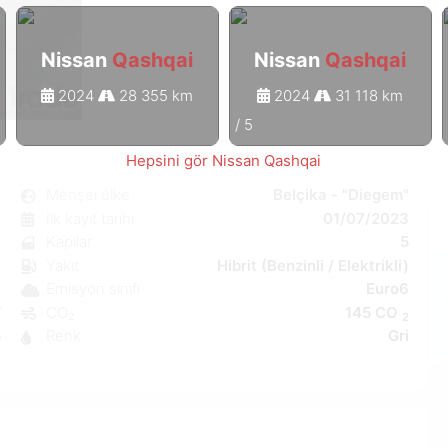
Nissan
Qashqai
Nissan
Qashqai
2024
28 355 km
2024
31 118 km
1
/
5
Hepsini gör Nissan Qashqai
i
Menşei ülke
Belçika - "Diegem"
l
İlk kayıt tarihi
01/07/2023
6
Kapılar
5
ı
Yakıt
Hibrit (Benzinli / Elektrikli)
C
Emisyon sınıfı
Euro6
W
CO₂
145 CO
2
5
Renk
Gri
4