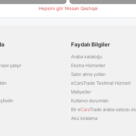
Hepsini gör Nissan Qashqai
da
Faydalı Bilgiler
Araba kataloğu
sıl çalışır
Ekstra Hizmetler
Satın alma yolları
ılın
eCarsTrade Teslimat Hizmeti
Maliyetler
eşfedin
Kullanıcı durumları
Bir e
Cars
Trade araba satıcısı ol
Akü kiralama