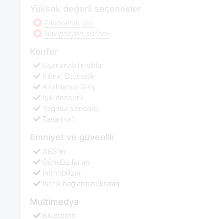
Yüksek değerli seçenekler
Panoramik çatı
Navigasyon sistemi
Konfor
Uyarlanabilir ışıklar
Klima: Otomatik
Anahtarsız Giriş
Işık sensörü
Yağmur sensörü
Tavan rafı
Emniyet ve güvenlik
ABS'ler
Gündüz farları
İmmobilizer
Isofix bağlantı noktaları
Multimedya
Bluetooth