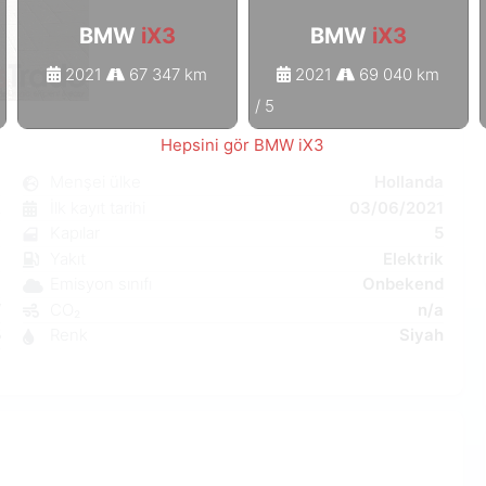
BMW
iX3
BMW
iX3
2021
67 347 km
2021
69 040 km
1
/
5
Hepsini gör BMW iX3
3
Menşei ülke
Hollanda
k
İlk kayıt tarihi
03/06/2021
8
Kapılar
5
ı
Yakıt
Elektrik
a
Emisyon sınıfı
Onbekend
W
CO₂
n/a
5
Renk
Siyah
7