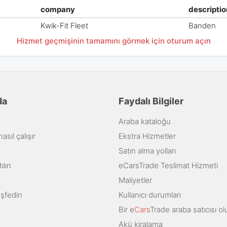
company
descriptio
Kwik-Fit Fleet
Banden
Hizmet geçmişinin tamamını görmek için oturum açın
da
Faydalı Bilgiler
Araba kataloğu
sıl çalışır
Ekstra Hizmetler
Satın alma yolları
ılın
eCarsTrade Teslimat Hizmeti
Maliyetler
eşfedin
Kullanıcı durumları
Bir e
Cars
Trade araba satıcısı ol
Akü kiralama