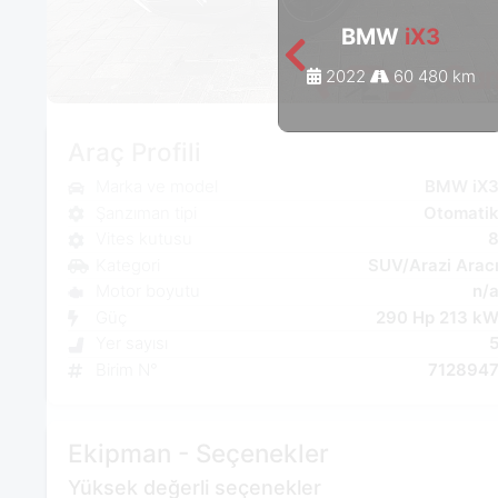
BMW
iX3
2022
60 480 km
Araç Profili
Marka ve model
BMW iX
Şanzıman tipi
Otomati
Vites kutusu
Kategori
SUV/Arazi Arac
Motor boyutu
n/
Güç
290 Hp 213 k
Yer sayısı
Birim N°
712894
Ekipman - Seçenekler
Yüksek değerli seçenekler