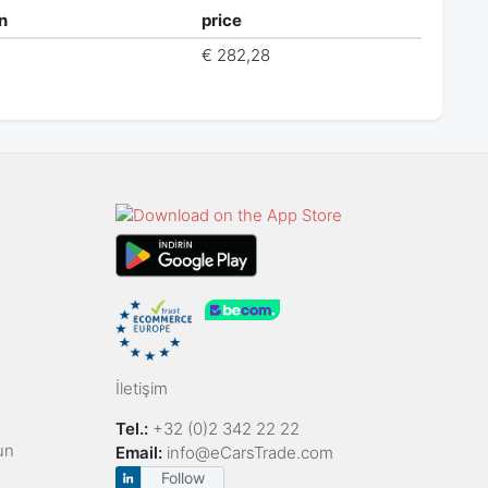
n
price
€ 282,28
İletişim
Tel.:
+32 (0)2 342 22 22
un
Email:
info@eCarsTrade.com
Follow