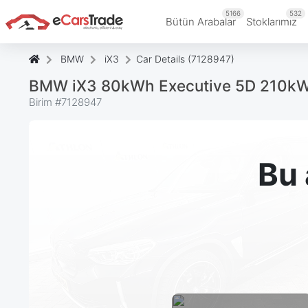
5166
532
Bütün Arabalar
Stoklarımız
BMW
iX3
Car Details (7128947)
BMW iX3 80kWh Executive 5D 210k
Birim #
7128947
Bu 