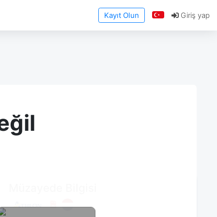
Kayıt Olun
Giriş yap
eğil
Müzayede Bilgisi