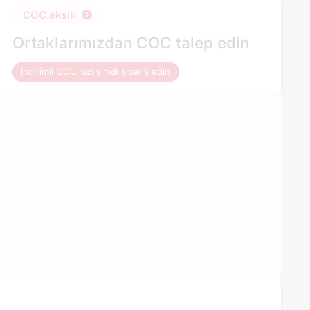
COC eksik
Ortaklarımızdan COC talep edin
İndirimli COC'nizi şimdi sipariş edin