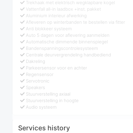
Trekhaak met elektrisch wegklapbare kogel
Vattenfall all-in laadbox +inst. pakket
Aluminium interieur afwerking
Afleveren op winterbanden te bestellen via fitter
Anti blokkeer systeem
Auto 5 dagen voor aflevering aanmelden
Automatische dimmende binnenspiegel
Bandenspanningscontrolesysteem
Centrale deurvergrendeling handbediend
Dakreling
Parkeersensor voor en achter
Regensensor
Servotronic
Speakers
Stuurverstelling axiaal
Stuurverstelling in hoogte
Audio systeem
Services history