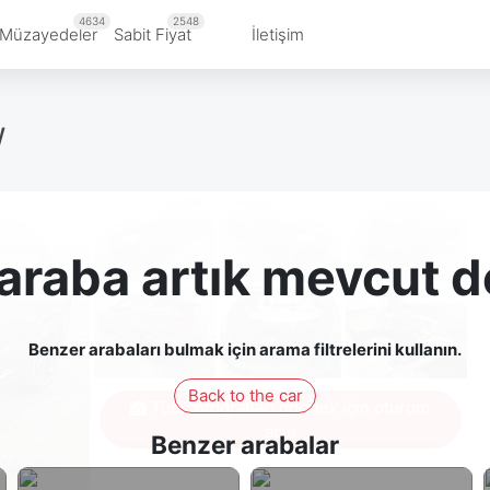
4634
2548
Müzayedeler
Sabit Fiyat
İletişim
W
araba artık mevcut d
Benzer arabaları bulmak için arama filtrelerini kullanın.
Back to the car
Tüm fotoğrafları görmek için oturum
açın
Benzer arabalar