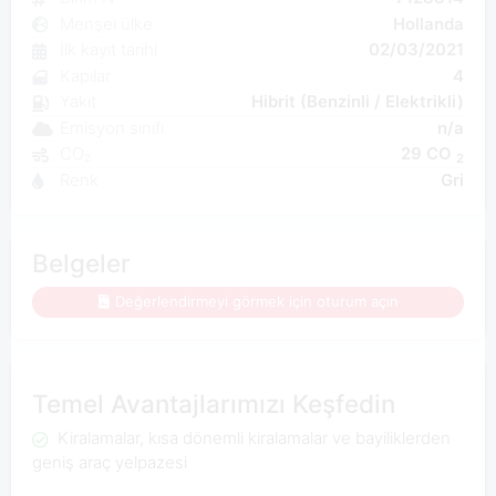
Menşei ülke
Hollanda
İlk kayıt tarihi
02/03/2021
Kapılar
4
Yakıt
Hibrit (Benzinli / Elektrikli)
Emisyon sınıfı
n/a
CO₂
29 CO
2
Renk
Gri
Belgeler
Değerlendirmeyi görmek için oturum açın
Temel Avantajlarımızı Keşfedin
Kiralamalar, kısa dönemli kiralamalar ve bayiliklerden
geniş araç yelpazesi