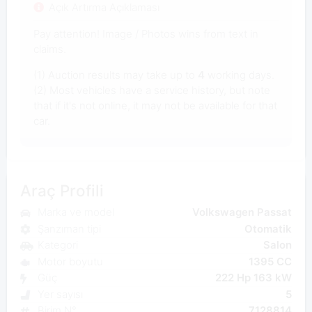
Açık Artırma Açıklaması
Pay attention! Image / Photos wins from text in
claims.
(1) Auction results may take up to
4
working days.
(2) Most vehicles have a service history, but note
that if it's not online, it may not be available for that
car.
Araç Profili
Marka ve model
Volkswagen Passat
Şanzıman tipi
Otomatik
Kategori
Salon
Motor boyutu
1395 CC
Güç
222 Hp 163 kW
Yer sayısı
5
Birim N°
7128814