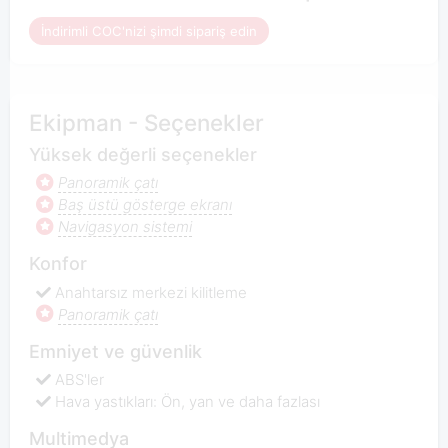
İndirimli COC'nizi şimdi sipariş edin
Ekipman - Seçenekler
Yüksek değerli seçenekler
Panoramik çatı
Baş üstü gösterge ekranı
Navigasyon sistemi
Konfor
Anahtarsız merkezi kilitleme
Panoramik çatı
Emniyet ve güvenlik
ABS'ler
Hava yastıkları: Ön, yan ve daha fazlası
Multimedya