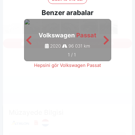
Benzer arabalar
Volkswagen
Passat
Tüm fotoğrafları görmek için oturum açın
2020
96 031 km
1
/
1
Hepsini gör Volkswagen Passat
Müzayede Bilgisi