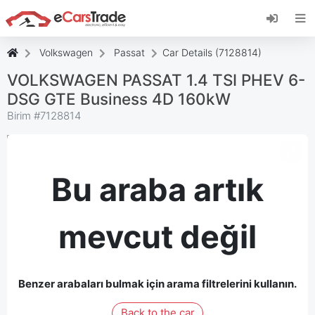
eCarsTrade web uygulamasını yükleyin, Ana
Ekranınıza ekleyin ve anında güncellemeler alın.
Düzenlemek
İptal etmek
Volkswagen
Passat
Car Details (7128814)
VOLKSWAGEN PASSAT 1.4 TSI PHEV 6-
DSG GTE Business 4D 160kW
Birim #
7128814
Bu araba artık
mevcut değil
Benzer arabaları bulmak için arama filtrelerini kullanın.
Back to the car