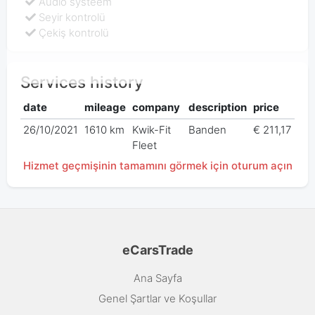
Audio systeem
Seyir kontrolü
Çekiş kontrolü
Services history
date
mileage
company
description
price
26/10/2021
1610 km
Kwik-Fit
Banden
€ 211,17
Fleet
Hizmet geçmişinin tamamını görmek için oturum açın
eCarsTrade
Ana Sayfa
Genel Şartlar ve Koşullar