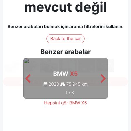
mevcut değil
Benzer arabaları bulmak için arama filtrelerini kullanın.
Back to the car
Benzer arabalar
BMW
X5
Tüm fotoğrafları görmek için oturum açın
2020
75 945 km
1
/
8
Hepsini gör BMW X5