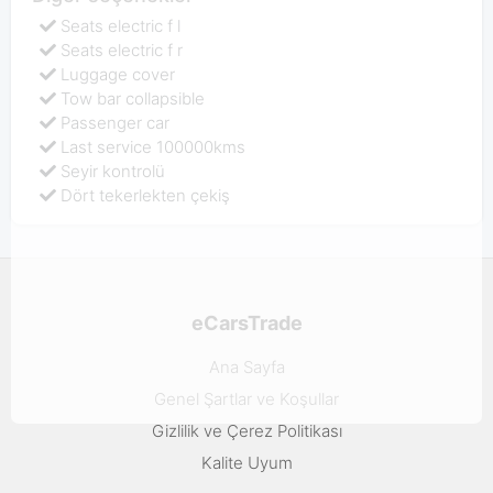
Seats electric f l
Seats electric f r
Luggage cover
Tow bar collapsible
Passenger car
Last service 100000kms
Seyir kontrolü
Dört tekerlekten çekiş
eCarsTrade
Ana Sayfa
Genel Şartlar ve Koşullar
Gizlilik ve Çerez Politikası
Kalite Uyum