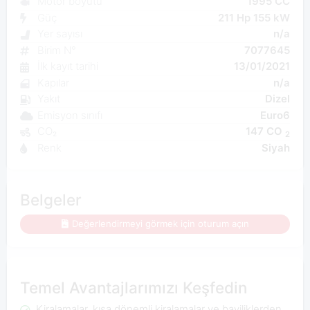
Motor boyutu
1995 CC
Güç
211 Hp 155 kW
Yer sayısı
n/a
Birim N°
7077645
İlk kayıt tarihi
13/01/2021
Kapılar
n/a
Yakıt
Dizel
Emisyon sınıfı
Euro6
CO₂
147 CO
2
Renk
Siyah
Belgeler
Değerlendirmeyi görmek için oturum açın
Temel Avantajlarımızı Keşfedin
Kiralamalar, kısa dönemli kiralamalar ve bayiliklerden