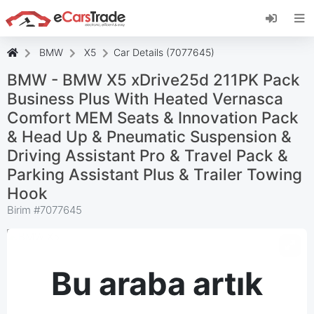
eCarsTrade web uygulamasını yükleyin, Ana
Ekranınıza ekleyin ve anında güncellemeler alın.
Düzenlemek
İptal etmek
BMW
X5
Car Details (7077645)
BMW - BMW X5 xDrive25d 211PK Pack
Business Plus With Heated Vernasca
Comfort MEM Seats & Innovation Pack
& Head Up & Pneumatic Suspension &
Driving Assistant Pro & Travel Pack &
Parking Assistant Plus & Trailer Towing
Hook
Birim #
7077645
Bu araba artık