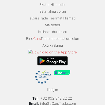
Ekstra Hizmetler
Satın alma yolları
eCarsTrade Teslimat Hizmeti
Maliyetler
Kullanıcı durumları
Bir e
Cars
Trade araba satıcısı olun
Akü kiralama
İletişim
Tel.:
+32 (0)2 342 22 22
Email:
info@eCarsTrade.com