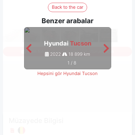
Back to the car
Benzer arabalar
Hyundai
Tucson
Tüm fotoğrafları görmek için oturum açın
2022
18 899 km
1
/
8
Hepsini gör Hyundai Tucson
Müzayede Bilgisi