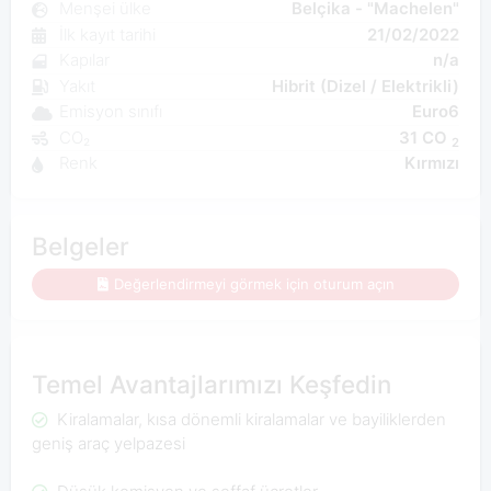
Menşei ülke
Belçika - "Machelen"
İlk kayıt tarihi
21/02/2022
Kapılar
n/a
Yakıt
Hibrit (Dizel / Elektrikli)
Emisyon sınıfı
Euro6
CO₂
31 CO
2
Renk
Kırmızı
Belgeler
Değerlendirmeyi görmek için oturum açın
Temel Avantajlarımızı Keşfedin
Kiralamalar, kısa dönemli kiralamalar ve bayiliklerden
geniş araç yelpazesi