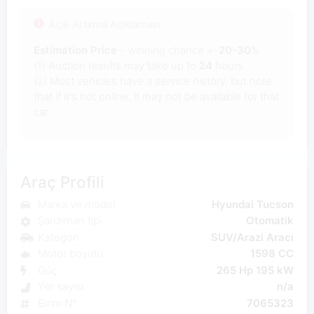
Açık Artırma Açıklaması
Estimation Price
- winning chance +-
20-30
%
(1) Auction results may take up to
24
hours.
(2) Most vehicles have a service history, but note
that if it's not online, it may not be available for that
car.
Araç Profili
Marka ve model
Hyundai Tucson
Şanzıman tipi
Otomatik
Kategori
SUV/Arazi Aracı
Motor boyutu
1598 CC
Güç
265 Hp 195 kW
Yer sayısı
n/a
Birim N°
7065323