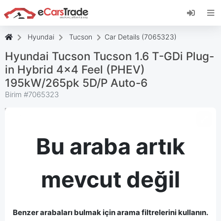
eCarsTrade web uygulamasını yükleyin, Ana
Ekranınıza ekleyin ve anında güncellemeler alın.
Düzenlemek
İptal etmek
Hyundai
Tucson
Car Details (7065323)
Hyundai Tucson Tucson 1.6 T-GDi Plug-
in Hybrid 4x4 Feel (PHEV)
195kW/265pk 5D/P Auto-6
Birim #
7065323
Bu araba artık
mevcut değil
Benzer arabaları bulmak için arama filtrelerini kullanın.