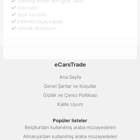
Steering wheel with gear-switc
Dab radio
Seyir kontrolü
Elektrikli bagaj kapağı
Hidrolik direksiyon
eCarsTrade
Ana Sayfa
Genel Şartlar ve Koşullar
Gizlilik ve Çerez Politikası
Kalite Uyum
Popüler listeler
Belçika'dan kullanılmış araba müzayedeleri
Almanya'dan kullanılmış araba müzayedeleri