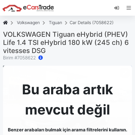
eCarsTrade web uygulamasını yükleyin, Ana
Ekranınıza ekleyin ve anında güncellemeler alın.
Düzenlemek
İptal etmek
Volkswagen
Tiguan
Car Details (7058622)
VOLKSWAGEN Tiguan eHybrid (PHEV)
Life 1.4 TSI eHybrid 180 kW (245 ch) 6
vitesses DSG
Birim #
7058622
Bu araba artık
mevcut değil
Benzer arabaları bulmak için arama filtrelerini kullanın.