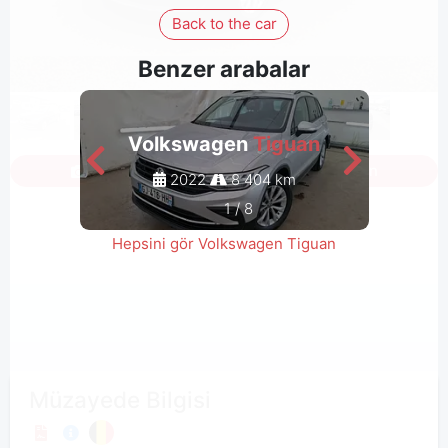
Back to the car
Benzer arabalar
Volkswagen
Tiguan
V
Tüm fotoğrafları görmek için oturum açın
2022
8 404 km
1
/
8
Hepsini gör Volkswagen Tiguan
Müzayede Bilgisi