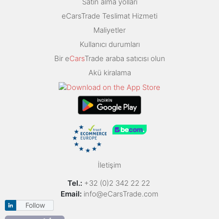
Satın alma yolları
eCarsTrade Teslimat Hizmeti
Maliyetler
Kullanıcı durumları
Bir e
Cars
Trade araba satıcısı olun
Akü kiralama
İletişim
Tel.:
+32 (0)2 342 22 22
Email:
info@eCarsTrade.com
Follow