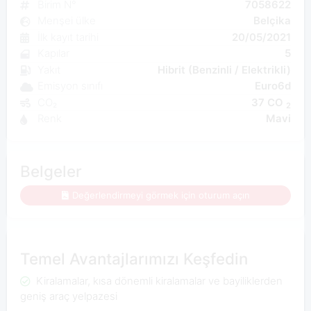
Birim N°
7058622
Menşei ülke
Belçika
İlk kayıt tarihi
20/05/2021
Kapılar
5
Yakıt
Hibrit (Benzinli / Elektrikli)
Emisyon sınıfı
Euro6d
CO₂
37 CO
2
Renk
Mavi
Belgeler
Değerlendirmeyi görmek için oturum açın
Temel Avantajlarımızı Keşfedin
Kiralamalar, kısa dönemli kiralamalar ve bayiliklerden
geniş araç yelpazesi