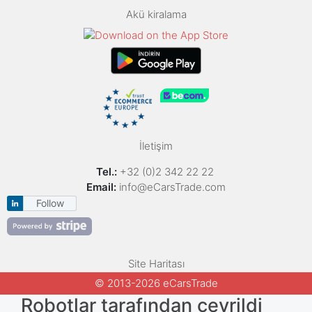
Akü kiralama
İletişim
Tel.:
+32 (0)2 342 22 22
Email:
info@eCarsTrade.com
Follow
Site Haritası
© 2013-2026 eCarsTrade
Robotlar tarafından çevrildi