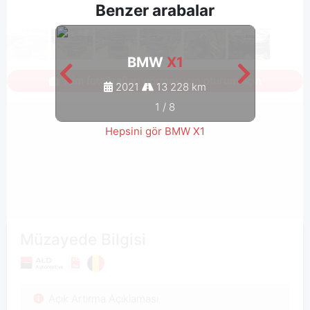
Benzer arabalar
BMW
X1
Tüm fotoğrafları görmek için oturum açın
2021
13 228 km
1
/
8
Hepsini gör BMW X1
Müzayede Bilgisi
Açık Artırma Açıklaması