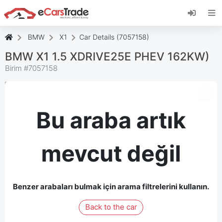
eCarsTrade web uygulamasını yükleyin, Ana
Ekranınıza ekleyin ve anında güncellemeler alın.
Düzenlemek
İptal etmek
BMW
X1
Car Details (7057158)
BMW X1 1.5 XDRIVE25E PHEV 162KW)
Birim #
7057158
Bu araba artık
mevcut değil
Benzer arabaları bulmak için arama filtrelerini kullanın.
Back to the car