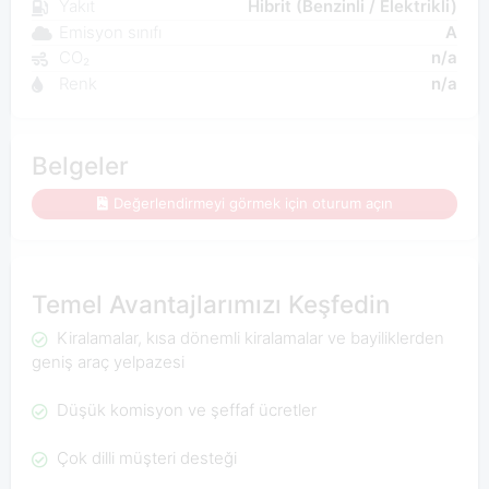
Yakıt
Hibrit (Benzinli / Elektrikli)
Emisyon sınıfı
A
CO₂
n/a
Renk
n/a
Belgeler
Değerlendirmeyi görmek için oturum açın
Temel Avantajlarımızı Keşfedin
Kiralamalar, kısa dönemli kiralamalar ve bayiliklerden
geniş araç yelpazesi
Düşük komisyon ve şeffaf ücretler
Çok dilli müşteri desteği