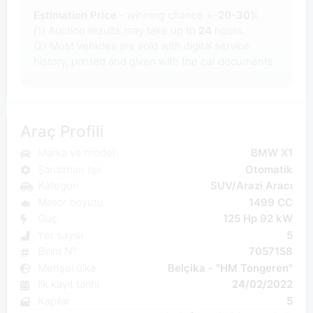
Estimation Price
- winning chance +-
20-30
%
(1) Auction results may take up to
24
hours.
(2) Most
vehicles are sold with digital service
history, printed and given with the car documents.
Araç Profili
Marka ve model
BMW X1
Şanzıman tipi
Otomatik
Kategori
SUV/Arazi Aracı
Motor boyutu
1499 CC
Güç
125 Hp 92 kW
Yer sayısı
5
Birim N°
7057158
Menşei ülke
Belçika - "HM Tongeren"
İlk kayıt tarihi
24/02/2022
Kapılar
5