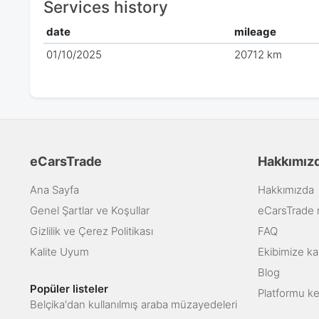
Services history
date
mileage
01/10/2025
20712 km
eCarsTrade
Hakkımız
Ana Sayfa
Hakkımızda
Genel Şartlar ve Koşullar
eCarsTrade na
Gizlilik ve Çerez Politikası
FAQ
Kalite Uyum
Ekibimize kat
Blog
Popüler listeler
Platformu k
Belçika'dan kullanılmış araba müzayedeleri