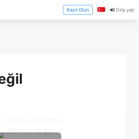
Kayıt Olun
Giriş yap
eğil
Müzayede Bilgisi