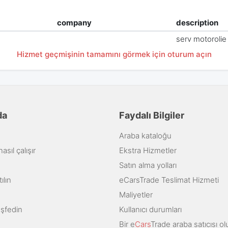
company
description
serv motorolie
Hizmet geçmişinin tamamını görmek için oturum açın
da
Faydalı Bilgiler
Araba kataloğu
sıl çalışır
Ekstra Hizmetler
Satın alma yolları
ılın
eCarsTrade Teslimat Hizmeti
Maliyetler
eşfedin
Kullanıcı durumları
Bir e
Cars
Trade araba satıcısı ol