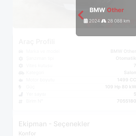
BMW
Other
2024
28 088 km
Araç Profili
Marka ve model
BMW Othe
Şanzıman tipi
Otomati
Vites kutusu
Kategori
Salo
Motor boyutu
1499 C
Güç
109 Hp 80 k
Yer sayısı
Birim N°
705518
Ekipman - Seçenekler
Konfor