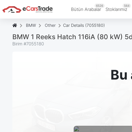
6526
564
Bütün Arabalar
Stoklarımız
BMW
Other
Car Details (7055180)
BMW 1 Reeks Hatch 116iA (80 kW) 5
Birim #
7055180
Bu 