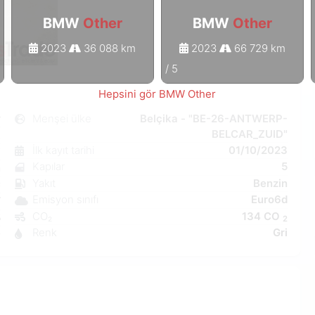
BMW
Other
BMW
Other
2023
36 088 km
2023
66 729 km
1
/
5
Hepsini gör BMW Other
r
Menşei ülke
Belçika - "BE-26-ANTWERP-
BELCAR_ZUID"
k
İlk kayıt tarihi
01/10/2023
7
Kapılar
5
n
Yakıt
Benzin
C
Emisyon sınıfı
Euro6d
W
CO₂
134 CO
5
2
Renk
Gri
0