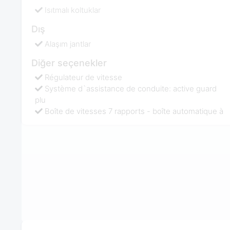
Isıtmalı koltuklar
Dış
Alaşım jantlar
Diğer seçenekler
Régulateur de vitesse
Système d`assistance de conduite: active guard
plu
Boîte de vitesses 7 rapports - boîte automatique à