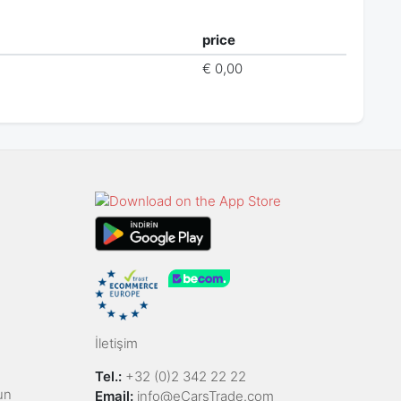
price
€ 0,00
İletişim
Tel.:
+32 (0)2 342 22 22
un
Email:
info@eCarsTrade.com