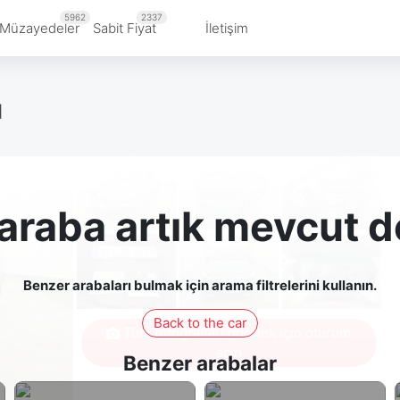
5962
2337
Müzayedeler
Sabit Fiyat
İletişim
d
araba artık mevcut d
Benzer arabaları bulmak için arama filtrelerini kullanın.
Back to the car
Tüm fotoğrafları görmek için oturum
açın
Benzer arabalar