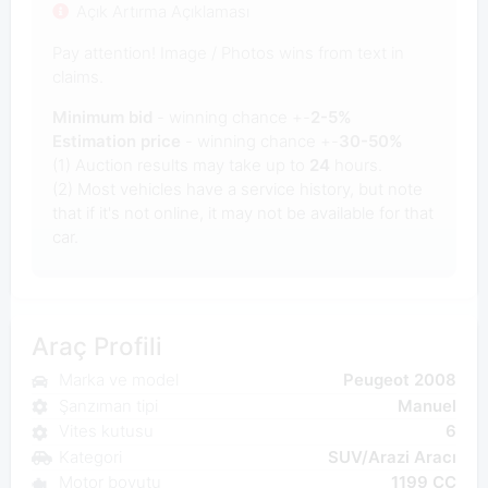
Açık Artırma Açıklaması
Pay attention! Image / Photos wins from text in
claims.
Minimum bid
- winning chance +-
2-5%
Estimation price
- winning chance +-
30-50%
(1) Auction results may take up to
24
hours.
(2) Most vehicles have a service history, but note
that if it's not online, it may not be available for that
car.
Araç Profili
Marka ve model
Peugeot 2008
Şanzıman tipi
Manuel
Vites kutusu
6
Kategori
SUV/Arazi Aracı
Motor boyutu
1199 CC