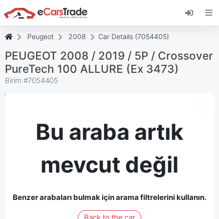
eCarsTrade web uygulamasını yükleyin, Ana
Ekranınıza ekleyin ve anında güncellemeler alın.
Düzenlemek
İptal etmek
Peugeot
2008
Car Details (7054405)
PEUGEOT 2008 / 2019 / 5P / Crossover
PureTech 100 ALLURE (Ex 3473)
Birim #
7054405
Bu araba artık
mevcut değil
Benzer arabaları bulmak için arama filtrelerini kullanın.
Back to the car