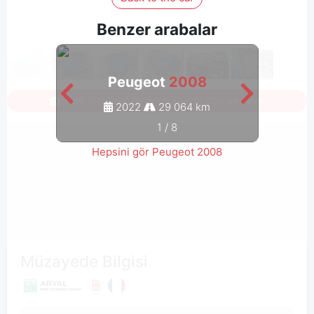
Benzer arabalar
Peugeot
2008
Tüm fotoğrafları görmek için oturum açın
2022
29 064 km
1
/
8
Hepsini gör Peugeot 2008
Müzayede Bilgisi