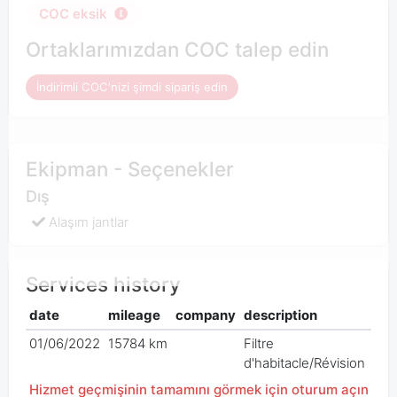
COC eksik
Ortaklarımızdan COC talep edin
İndirimli COC'nizi şimdi sipariş edin
Ekipman - Seçenekler
Dış
Alaşım jantlar
Services history
date
mileage
company
description
pri
01/06/2022
15784 km
Filtre
€ 0
d'habitacle/Révision
Hizmet geçmişinin tamamını görmek için oturum açın