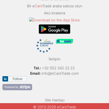
Bir e
Cars
Trade araba satıcısı olun
Akü kiralama
İletişim
Tel.:
+32 (0)2 342 22 22
Email:
info@eCarsTrade.com
Follow
Site Haritası
© 2013-2026 eCarsTrade