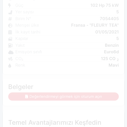
Güç
102 Hp 75 kW
Yer sayısı
5
Birim N°
7054405
Menşei ülke
Fransa - "FLEURY TEA"
İlk kayıt tarihi
01/05/2021
Kapılar
5
Yakıt
Benzin
Emisyon sınıfı
Euro6d
CO₂
125 CO
2
Renk
Mavi
Belgeler
Değerlendirmeyi görmek için oturum açın
Temel Avantajlarımızı Keşfedin