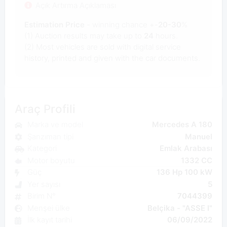
Açık Artırma Açıklaması
Estimation Price
- winning chance +-
20-30
%
(1) Auction results may take up to
24
hours.
(2) Most
vehicles are sold with digital service
history, printed and given with the car documents.
Araç Profili
Marka ve model
Mercedes A 180
Şanzıman tipi
Manuel
Kategori
Emlak Arabası
Motor boyutu
1332 CC
Güç
136 Hp 100 kW
Yer sayısı
5
Birim N°
7044399
Menşei ülke
Belçika - "ASSE I"
İlk kayıt tarihi
06/09/2022