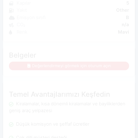
Kapılar
5
Yakıt
Other
Emisyon sınıfı
B
CO₂
n/a
Renk
Mavi
Belgeler
Değerlendirmeyi görmek için oturum açın
Temel Avantajlarımızı Keşfedin
Kiralamalar, kısa dönemli kiralamalar ve bayiliklerden
geniş araç yelpazesi
Düşük komisyon ve şeffaf ücretler
Çok dilli müşteri desteği