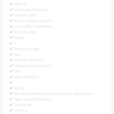
Filtre à
particules essence
Keyless start
Kit de stationnement
Live traffic information
Peinture mé
tallisé
e
Phares halogè
nes
Remote services
Suspension confort+
châ
ssis surbaissé
Systè
me de surveillance de la pression des pneus
Tapis de sol (velours)
Touchpad
Vitres é