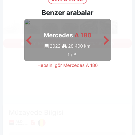
Benzer arabalar
Mercedes
A 180
Tüm fotoğrafları görmek için oturum açın
2022
28 400 km
1
/
8
Hepsini gör Mercedes A 180
Müzayede Bilgisi