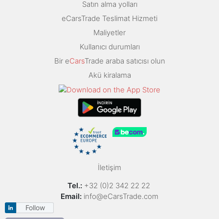
Satın alma yolları
eCarsTrade Teslimat Hizmeti
Maliyetler
Kullanıcı durumları
Bir e
Cars
Trade araba satıcısı olun
Akü kiralama
İletişim
Tel.:
+32 (0)2 342 22 22
Email:
info@eCarsTrade.com
Follow