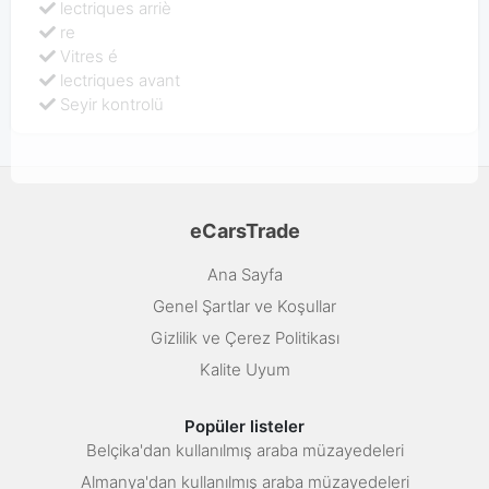
lectriques arriè
re
Vitres é
lectriques avant
Seyir kontrolü
eCarsTrade
Ana Sayfa
Genel Şartlar ve Koşullar
Gizlilik ve Çerez Politikası
Kalite Uyum
Popüler listeler
Belçika'dan kullanılmış araba müzayedeleri
Almanya'dan kullanılmış araba müzayedeleri