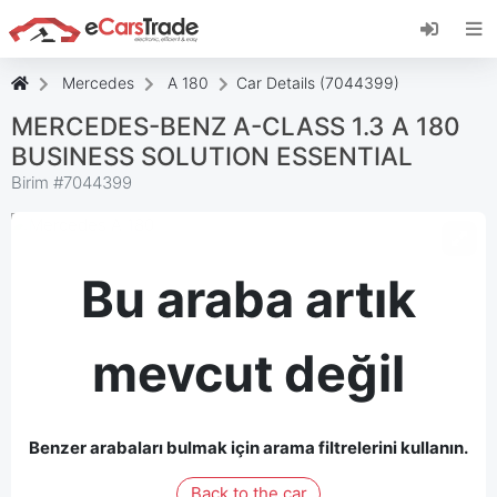
eCarsTrade web uygulamasını yükleyin, Ana
Ekranınıza ekleyin ve anında güncellemeler alın.
Düzenlemek
İptal etmek
Mercedes
A 180
Car Details (7044399)
MERCEDES-BENZ A-CLASS 1.3 A 180
BUSINESS SOLUTION ESSENTIAL
Birim #
7044399
Bu araba artık
mevcut değil
Benzer arabaları bulmak için arama filtrelerini kullanın.
Back to the car