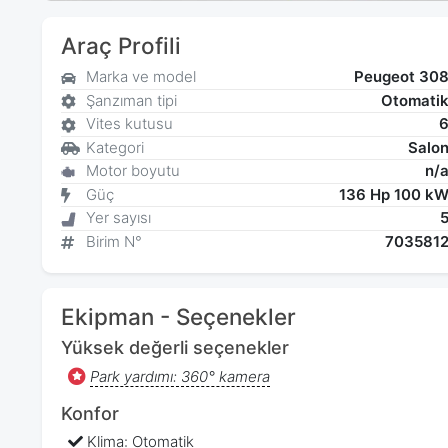
Araç Profili
Marka ve model
Peugeot 30
Şanzıman tipi
Otomati
Vites kutusu
Kategori
Salo
Motor boyutu
n/
Güç
136 Hp 100 k
Yer sayısı
Birim N°
703581
Ekipman - Seçenekler
Yüksek değerli seçenekler
Park yardımı: 360° kamera
Konfor
Klima: Otomatik