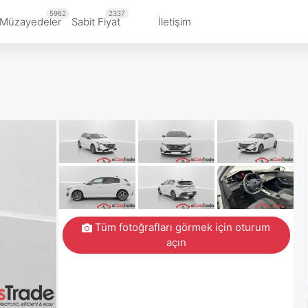
5962
2337
Müzayedeler
Sabit Fiyat
İletişim
Tüm fotoğrafları görmek için oturum
açın