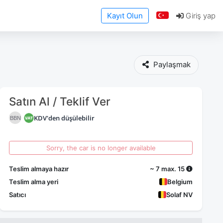
Kayıt Olun
Giriş yap
Paylaşmak
Satın Al / Teklif Ver
KDV'den düşülebilir
BBN
Sorry, the car is no longer available
Teslim almaya hazır
~ 7 max. 15
Teslim alma yeri
Belgium
Satıcı
Solaf NV