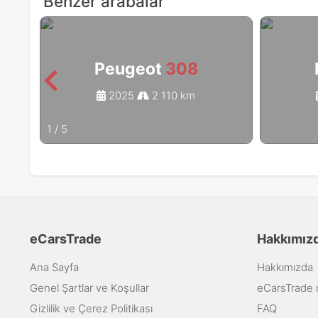
Benzer arabalar
Peugeot
308
2025
2 110 km
1
/
5
eCarsTrade
Hakkımız
Ana Sayfa
Hakkımızda
Genel Şartlar ve Koşullar
eCarsTrade na
Gizlilik ve Çerez Politikası
FAQ