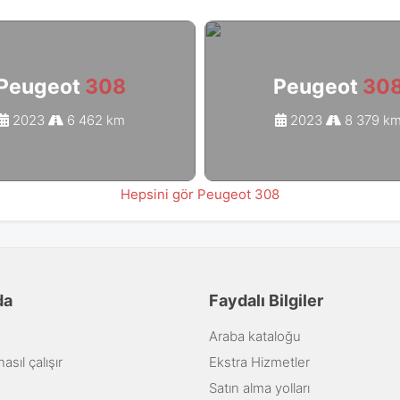
Peugeot
308
Peugeot
30
2023
6 462 km
2023
8 379 k
Hepsini gör Peugeot 308
da
Faydalı Bilgiler
Araba kataloğu
sıl çalışır
Ekstra Hizmetler
Satın alma yolları