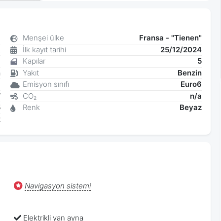
8
Menşei ülke
Fransa - "Tienen"
k
İlk kayıt tarihi
25/12/2024
6
Kapılar
5
n
Yakıt
Benzin
a
Emisyon sınıfı
Euro6
W
CO₂
n/a
5
Renk
Beyaz
2
Navigasyon sistemi
Elektrikli yan ayna