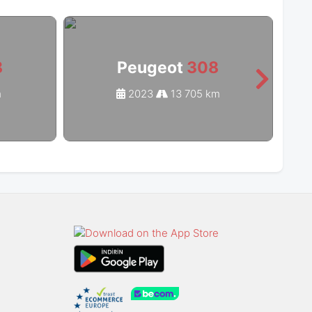
8
Peugeot
308
m
2023
13 705 km