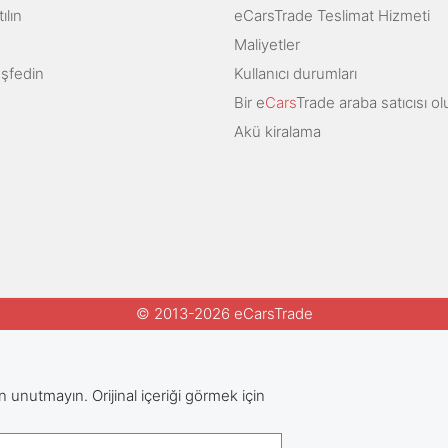
ılın
eCarsTrade Teslimat Hizmeti
Maliyetler
eşfedin
Kullanıcı durumları
Bir e
Cars
Trade araba satıcısı ol
Akü kiralama
© 2013-2026 eCarsTrade
n unutmayın. Orijinal içeriği görmek için