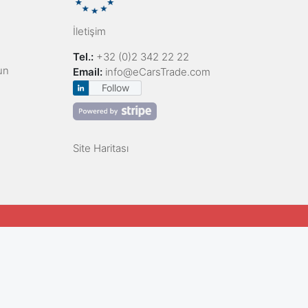
İletişim
Tel.:
+32 (0)2 342 22 22
un
Email:
info@eCarsTrade.com
Follow
Site Haritası