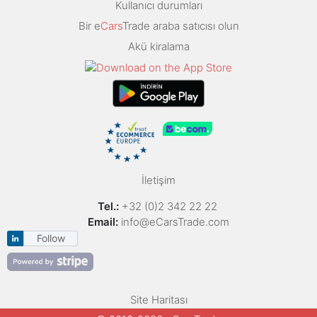
Kullanıcı durumları
Bir e
Cars
Trade araba satıcısı olun
Akü kiralama
İletişim
Tel.:
+32 (0)2 342 22 22
Email:
info@eCarsTrade.com
Follow
Site Haritası