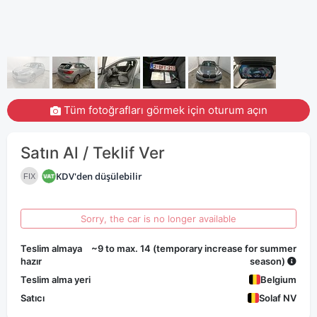
Tüm fotoğrafları görmek için oturum açın
Satın Al / Teklif Ver
KDV'den düşülebilir
FIX
Sorry, the car is no longer available
Teslim almaya
~9 to max. 14 (temporary increase for summer
hazır
season)
Teslim alma yeri
Belgium
Satıcı
Solaf NV