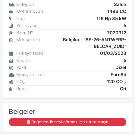
Kategori
Salon
Motor boyutu
1496 CC
Güç
116 Hp 85 kW
Yer sayısı
5
Birim N°
7020312
Menşei ülke
Belçika - "BE-26-ANTWERP-
BELCAR_ZUID"
İlk kayıt tarihi
01/03/2023
Kapılar
5
Yakıt
Dizel
Emisyon sınıfı
Euro6d
CO₂
120 CO
2
Renk
Gri
Belgeler
Değerlendirmeyi görmek için oturum açın