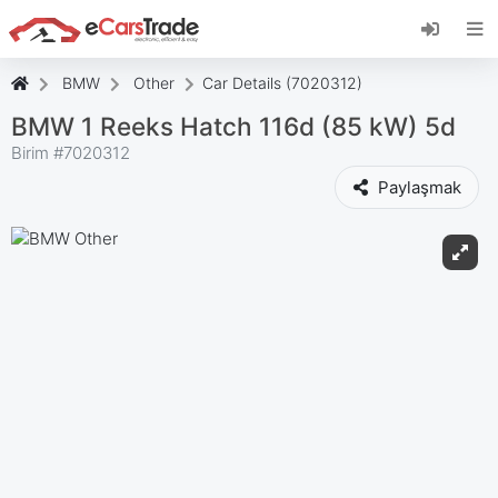
eCarsTrade web uygulamasını yükleyin, Ana
Ekranınıza ekleyin ve anında güncellemeler alın.
Düzenlemek
İptal etmek
BMW
Other
Car Details (7020312)
BMW 1 Reeks Hatch 116d (85 kW) 5d
Birim #
7020312
Paylaşmak