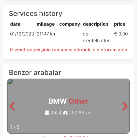
Services history
date
mileage
company
description
price
01/12/2023
21147 km
de
€ 0,00
sleutelbatterij
Hizmet geçmişinin tamamını görmek için oturum açın
Benzer arabalar
BMW
Other
2024
28 088 km
1
/
8