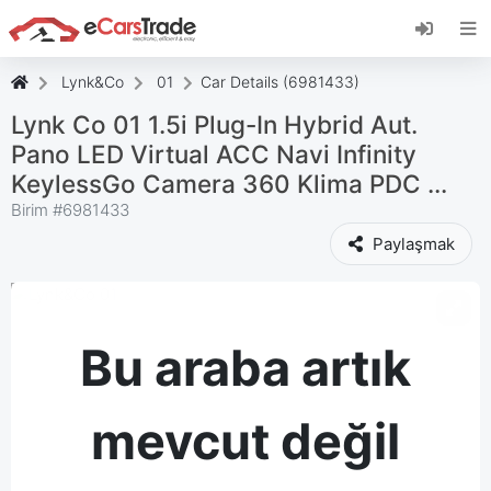
eCarsTrade web uygulamasını yükleyin, Ana
Ekranınıza ekleyin ve anında güncellemeler alın.
Düzenlemek
İptal etmek
Lynk&Co
01
Car Details (6981433)
Lynk Co 01 1.5i Plug-In Hybrid Aut.
Pano LED Virtual ACC Navi Infinity
KeylessGo Camera 360 Klima PDC ...
Birim #
6981433
Paylaşmak
Bu araba artık
mevcut değil