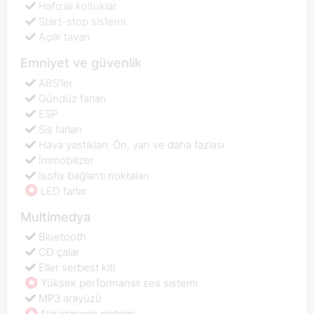
Hafızalı koltuklar
Start-stop sistemi
Açılır tavan
Emniyet ve güvenlik
ABS'ler
Gündüz farları
ESP
Sis farları
Hava yastıkları: Ön, yan ve daha fazlası
İmmobilizer
Isofix bağlantı noktaları
LED farlar
Multimedya
Bluetooth
CD çalar
Eller serbest kiti
Yüksek performanslı ses sistemi
MP3 arayüzü
Navigasyon sistemi