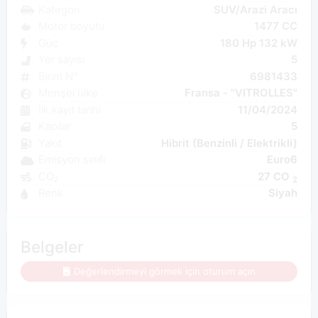
Kategori
SUV/Arazi Aracı
Motor boyutu
1477 CC
Güç
180 Hp 132 kW
Yer sayısı
5
Birim N°
6981433
Menşei ülke
Fransa - "VITROLLES"
İlk kayıt tarihi
11/04/2024
Kapılar
5
Yakıt
Hibrit (Benzinli / Elektrikli)
Emisyon sınıfı
Euro6
CO₂
27 CO
2
Renk
Siyah
Belgeler
Değerlendirmeyi görmek için oturum açın