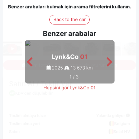
Benzer arabaları bulmak için arama filtrelerini kullanın.
Back to the car
Benzer arabalar
Lynk&Co
01
Tüm fotoğrafları görmek için oturum açın
2025
13 673 km
1
/
3
Satın Al / Teklif Ver
Hepsini gör Lynk&Co 01
KDV'den düşülebilir
Teslim almaya hazır
Yakında geliyor
Teslim alma yeri
Belgium
Satıcı
Solaf NV