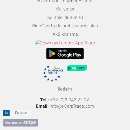
eCarsTrade Teslimat Hizmeti
Maliyetler
Kullanıcı durumları
Bir e
Cars
Trade araba satıcısı olun
Akü kiralama
İletişim
Tel.:
+32 (0)2 342 22 22
Email:
info@eCarsTrade.com
Follow