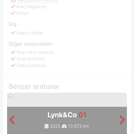
Araç bilgisayarı
Radyo
Dış
Alaşım jantlar
Diğer seçenekler
Rear view camera
Seyir kontrolü
Çekiş kontrolü
Benzer arabalar
Lynk&Co
01
2025
13 673 km