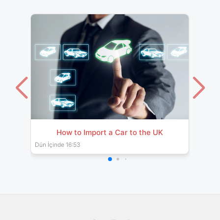
How to Import a Car to the UK
Impor
& Pro
Dün İçinde 16:53
26 Tem