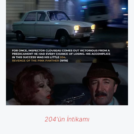
204'ün İntikamı