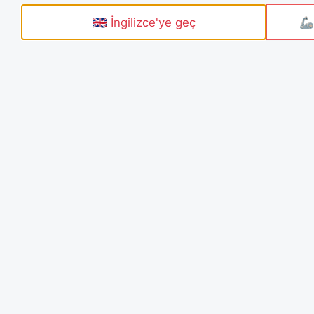
🇬🇧 İngilizce'ye geç
🦾