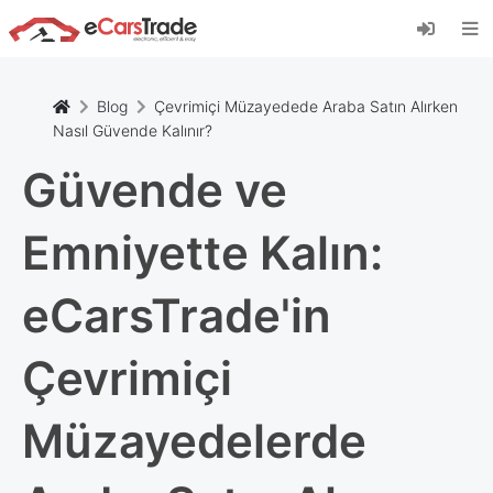
eCarsTrade web uygulamasını yükleyin, Ana
Ekranınıza ekleyin ve anında güncellemeler alın.
Düzenlemek
İptal etmek
Blog
Çevrimiçi Müzayedede Araba Satın Alırken
Nasıl Güvende Kalınır?
Güvende ve
Emniyette Kalın:
eCarsTrade'in
Çevrimiçi
Müzayedelerde