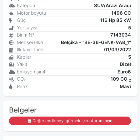
Kategori
SUV/Arazi Aracı
Motor boyutu
1496 CC
Güç
116 Hp 85 kW
Yer sayısı
5
Birim N°
7143034
Menşei ülke
Belçika - "BE-36-GENK-VAB_1"
İlk kayıt tarihi
01/03/2022
Kapılar
5
Yakıt
Dizel
Emisyon sınıfı
Euro6
CO₂
109 CO
2
Renk
Mavi
Belgeler
Değerlendirmeyi görmek için oturum açın