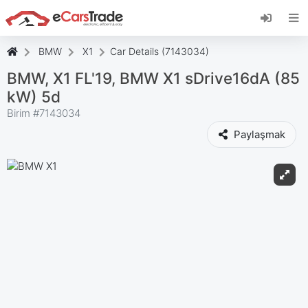
eCarsTrade web uygulamasını yükleyin, Ana
Ekranınıza ekleyin ve anında güncellemeler alın.
Düzenlemek
İptal etmek
BMW
X1
Car Details (7143034)
BMW, X1 FL'19, BMW X1 sDrive16dA (85
kW) 5d
Birim #
7143034
Paylaşmak