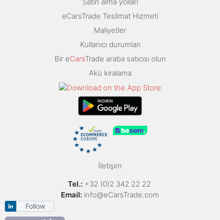
Satın alma yolları
eCarsTrade Teslimat Hizmeti
Maliyetler
Kullanıcı durumları
Bir e
Cars
Trade araba satıcısı olun
Akü kiralama
İletişim
Tel.:
+32 (0)2 342 22 22
Email:
info@eCarsTrade.com
Follow