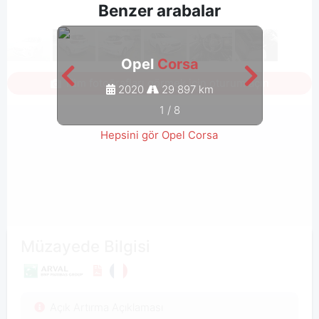
Benzer arabalar
Opel
Corsa
Tüm fotoğrafları görmek için oturum açın
2020
29 897 km
1
/
8
Hepsini gör Opel Corsa
Müzayede Bilgisi
Açık Artırma Açıklaması