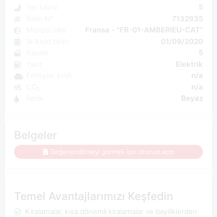
Yer sayısı
5
Birim N°
7132935
Menşei ülke
Fransa - "FR-01-AMBERIEU-CAT"
İlk kayıt tarihi
01/09/2020
Kapılar
5
Yakıt
Elektrik
Emisyon sınıfı
n/a
CO₂
n/a
Renk
Beyaz
Belgeler
Değerlendirmeyi görmek için oturum açın
Temel Avantajlarımızı Keşfedin
Kiralamalar, kısa dönemli kiralamalar ve bayiliklerden