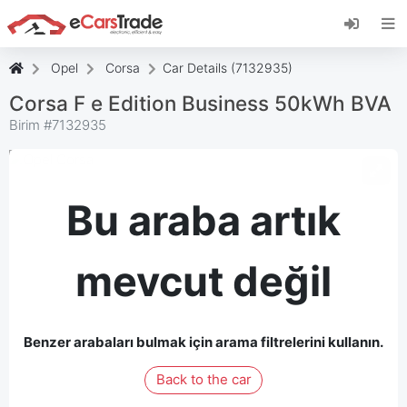
eCarsTrade web uygulamasını yükleyin, Ana
Ekranınıza ekleyin ve anında güncellemeler alın.
Düzenlemek
İptal etmek
Opel
Corsa
Car Details (7132935)
Corsa F e Edition Business 50kWh BVA
Birim #
7132935
Bu araba artık
mevcut değil
Benzer arabaları bulmak için arama filtrelerini kullanın.
Back to the car