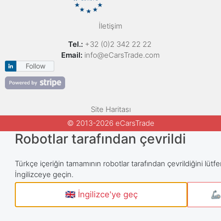
İletişim
Tel.:
+32 (0)2 342 22 22
Email:
info@eCarsTrade.com
Follow
Site Haritası
© 2013-2026 eCarsTrade
Robotlar tarafından çevrildi
Türkçe içeriğin tamamının robotlar tarafından çevrildiğini lütfe
İngilizceye geçin.
🇬🇧 İngilizce'ye geç
🦾