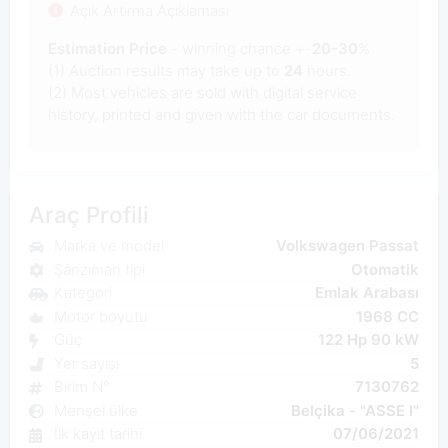
Açık Artırma Açıklaması
Estimation Price
- winning chance +-
20-30
%
(1) Auction results may take up to
24
hours.
(2) Most
vehicles are sold with digital service
history, printed and given with the car documents.
Araç Profili
Marka ve model
Volkswagen Passat
Şanzıman tipi
Otomatik
Kategori
Emlak Arabası
Motor boyutu
1968 CC
Güç
122 Hp 90 kW
Yer sayısı
5
Birim N°
7130762
Menşei ülke
Belçika - "ASSE I"
İlk kayıt tarihi
07/06/2021