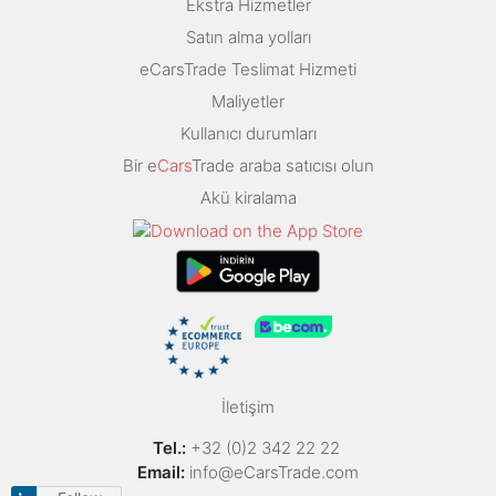
Ekstra Hizmetler
Satın alma yolları
eCarsTrade Teslimat Hizmeti
Maliyetler
Kullanıcı durumları
Bir e
Cars
Trade araba satıcısı olun
Akü kiralama
İletişim
Tel.:
+32 (0)2 342 22 22
Email:
info@eCarsTrade.com