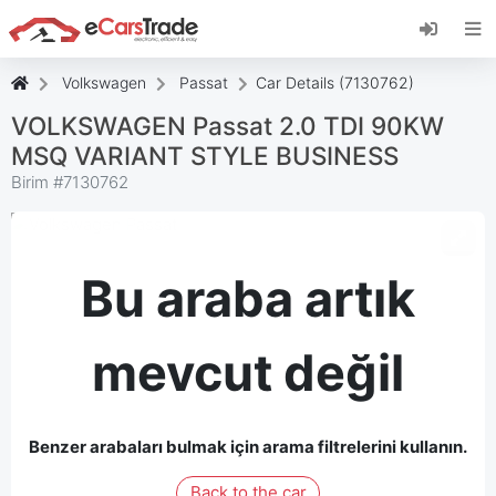
eCarsTrade web uygulamasını yükleyin, Ana
Ekranınıza ekleyin ve anında güncellemeler alın.
Düzenlemek
İptal etmek
Volkswagen
Passat
Car Details (7130762)
VOLKSWAGEN Passat 2.0 TDI 90KW
MSQ VARIANT STYLE BUSINESS
Birim #
7130762
Bu araba artık
mevcut değil
Benzer arabaları bulmak için arama filtrelerini kullanın.
Back to the car