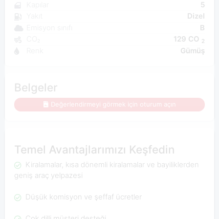
Kapılar
5
Yakıt
Dizel
Emisyon sınıfı
B
CO₂
129 CO
2
Renk
Gümüş
Belgeler
Değerlendirmeyi görmek için oturum açın
Temel Avantajlarımızı Keşfedin
Kiralamalar, kısa dönemli kiralamalar ve bayiliklerden
geniş araç yelpazesi
Düşük komisyon ve şeffaf ücretler
Çok dilli müşteri desteği