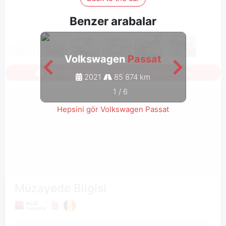
Benzer arabalar
Volkswagen
Passat
V
Tüm fotoğrafları görmek için oturum açın
2021
85 874 km
1
/
6
Hepsini gör Volkswagen Passat
Müzayede Bilgisi