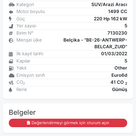
Kategori
SUV/Arazi Aracı
Motor boyutu
1499 CC
Güç
220 Hp 162 kW
Yer sayısı
5
Birim N°
7130230
Menşei ülke
Belçika - "BE-26-ANTWERP-
BELCAR_ZUID"
İlk kayıt tarihi
01/03/2022
Kapılar
5
Yakıt
Other
Emisyon sınıfı
Euro6d
CO₂
41 CO
2
Renk
Gümüş
Belgeler
Değerlendirmeyi görmek için oturum açın