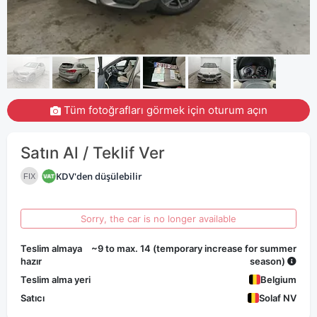
Tüm fotoğrafları görmek için oturum açın
Satın Al / Teklif Ver
KDV'den düşülebilir
FIX
Sorry, the car is no longer available
Teslim almaya
~9 to max. 14 (temporary increase for summer
hazır
season)
Teslim alma yeri
Belgium
Satıcı
Solaf NV