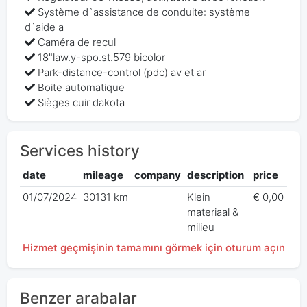
Système d`assistance de conduite: système
d`aide a
Caméra de recul
18"law.y-spo.st.579 bicolor
Park-distance-control (pdc) av et ar
Boite automatique
Sièges cuir dakota
Services history
date
mileage
company
description
price
01/07/2024
30131 km
Klein
€ 0,00
materiaal &
milieu
Hizmet geçmişinin tamamını görmek için oturum açın
Benzer arabalar