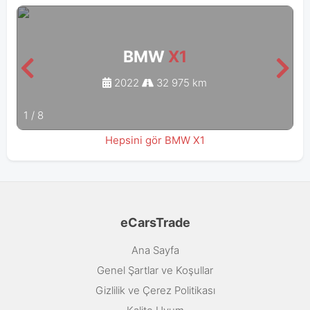
BMW
X1
2022
32 975 km
1
/
8
Hepsini gör BMW X1
eCarsTrade
Ana Sayfa
Genel Şartlar ve Koşullar
Gizlilik ve Çerez Politikası