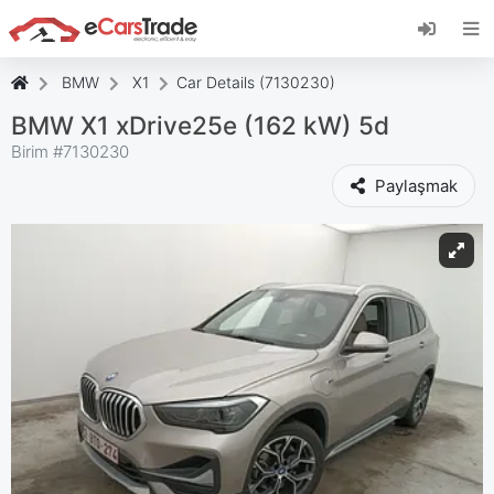
eCarsTrade web uygulamasını yükleyin, Ana
Ekranınıza ekleyin ve anında güncellemeler alın.
Düzenlemek
İptal etmek
BMW
X1
Car Details (7130230)
BMW X1 xDrive25e (162 kW) 5d
Birim #
7130230
Paylaşmak