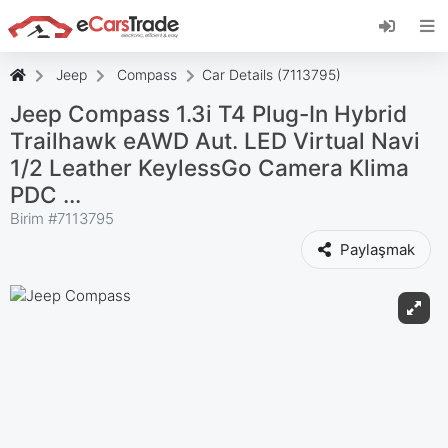
eCarsTrade web uygulamasını yükleyin, Ana
Ekranınıza ekleyin ve anında güncellemeler alın.
Düzenlemek
İptal etmek
Jeep
Compass
Car Details (7113795)
Jeep Compass 1.3i T4 Plug-In Hybrid
Trailhawk eAWD Aut. LED Virtual Navi
1/2 Leather KeylessGo Camera Klima
PDC ...
Birim #
7113795
Paylaşmak