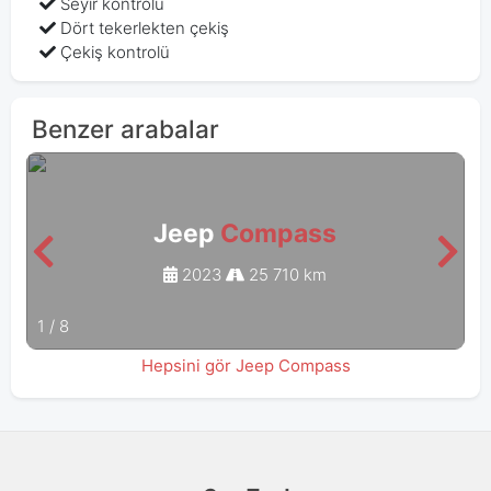
Seyir kontrolü
Dört tekerlekten çekiş
Çekiş kontrolü
Benzer arabalar
Jeep
Compass
2023
25 710 km
1
/
8
Hepsini gör Jeep Compass