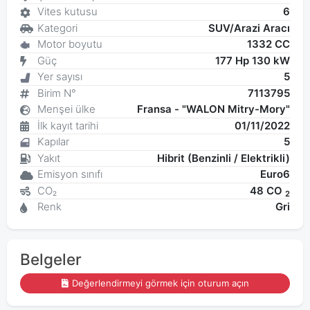
Vites kutusu
6
Kategori
SUV/Arazi Aracı
Motor boyutu
1332 CC
Güç
177 Hp 130 kW
Yer sayısı
5
Birim N°
7113795
Menşei ülke
Fransa - "WALON Mitry-Mory"
İlk kayıt tarihi
01/11/2022
Kapılar
5
Yakıt
Hibrit (Benzinli / Elektrikli)
Emisyon sınıfı
Euro6
CO₂
48 CO
2
Renk
Gri
Belgeler
Değerlendirmeyi görmek için oturum açın