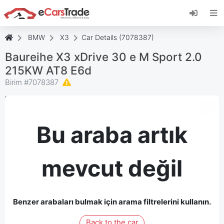
eCarsTrade web uygulamasını yükleyin, Ana
Ekranınıza ekleyin ve anında güncellemeler alın.
Düzenlemek
İptal etmek
BMW
X3
Car Details (7078387)
Baureihe X3 xDrive 30 e M Sport 2.0
215KW AT8 E6d
Birim #
7078387
Bu araba artık
mevcut değil
Benzer arabaları bulmak için arama filtrelerini kullanın.
Back to the car