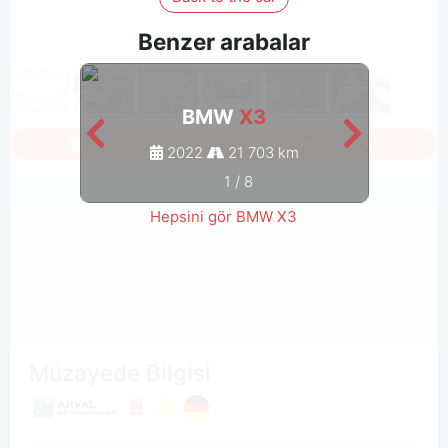
Benzer arabalar
BMW
X3
Tüm fotoğrafları görmek için oturum açın
2022
21 703 km
1
/
8
Hepsini gör BMW X3
Müzayede Bilgisi