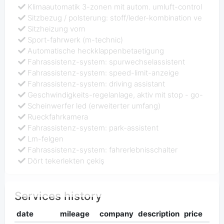
Klimaautomatik 3-zonen mit autom. umluft-control
Sitzbezug / polsterung: stoff/leder-kombination ve
Sitzheizung vorn
Sport-fahrwerk (m-technic)
Automatische heckklappenbetaetigung
Fahrassistenz-system: spurwechselassistent
Fahrassistenz-system: speed-limit-anzeige
Fahrassistenz-system: driving assistant
Geschwindigkeits-regelanlage, aktiv mit stop - go-
Scheinwerfer led (erweiterter umfang)
Rueckfahrkamera
Fahrassistenz-system: park-assistent
Lm-felgen
Fahrassistenz-system: fahrerlebnisschalter
Dört tekerlekten çekiş
Services history
date
mileage
company
description
price