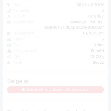
Güç
292 Hp 215 kW
Yer sayısı
5
Birim N°
7078387
Menşei ülke
Almanya - "DE-41-
MOENCHENGLADBACH-SULOJA"
İlk kayıt tarihi
01/03/2021
Kapılar
5
Yakıt
Other
Emisyon sınıfı
Euro6d
CO₂
43 CO
2
Renk
Beyaz
Belgeler
Değerlendirmeyi görmek için oturum açın