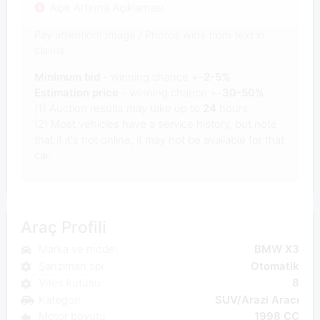
Açık Artırma Açıklaması
Pay attention! Image / Photos wins from text in
claims.
Minimum bid
- winning chance +-
2-5%
Estimation price
- winning chance +-
30-50%
(1) Auction results may take up to
24
hours.
(2) Most vehicles have a service history, but note
that if it's not online, it may not be available for that
car.
Araç Profili
Marka ve model
BMW X3
Şanzıman tipi
Otomatik
Vites kutusu
8
Kategori
SUV/Arazi Aracı
Motor boyutu
1998 CC