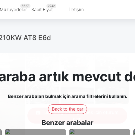
5627
2742
Müzayedeler
Sabit Fiyat
İletişim
0 210KW AT8 E6d
araba artık mevcut d
Benzer arabaları bulmak için arama filtrelerini kullanın.
Back to the car
Tüm fotoğrafları görmek için oturum
açın
Benzer arabalar