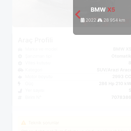
BMW
X5
2022
28 954 km
Araç Profili
Marka ve model
BMW X
Şanzıman tipi
Otomati
Vites kutusu
Kategori
SUV/Arazi Arac
Motor boyutu
2993 C
Güç
286 Hp 210 k
Yer sayısı
Birim N°
707838
Teknik sorunlar