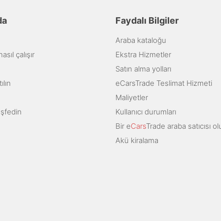
da
Faydalı Bilgiler
Araba kataloğu
sıl çalışır
Ekstra Hizmetler
Satın alma yolları
ılın
eCarsTrade Teslimat Hizmeti
Maliyetler
eşfedin
Kullanıcı durumları
Bir e
Cars
Trade araba satıcısı ol
Akü kiralama