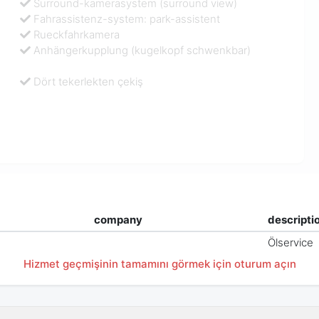
Surround-kamerasystem (surround view)
Fahrassistenz-system: park-assistent
Rueckfahrkamera
Anhängerkupplung (kugelkopf schwenkbar)
Dört tekerlekten çekiş
company
descripti
Ölservice
Hizmet geçmişinin tamamını görmek için oturum açın