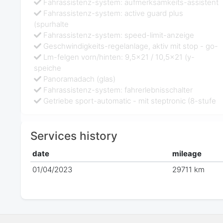
Fahrassistenz-system: aufmerksamkeits-assistent
Fahrassistenz-system: active guard plus
(spurhalte
Fahrassistenz-system: speed-limit-anzeige
Geschwindigkeits-regelanlage, aktiv mit stop - go-
Lm-felgen vorn/hinten: 9,5x21 / 10,5x21 (y-
speiche
Panoramadach (glas)
Fahrassistenz-system: fahrerlebnisschalter
Getriebe sport-automatic - mit steptronic (8-stufe
Services history
date
mileage
01/04/2023
29711 km