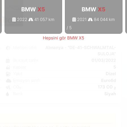
BMW
X5
BMW
X5
2022
41 057 km
2021
84 044 km
1
/
5
Hepsini gör BMW X5
5
Menşei ülke
Almanya - "DE-41-SCHWALMTAL-
SULOJA"
k
İlk kayıt tarihi
01/03/2022
8
Kapılar
5
ı
Yakıt
Dizel
C
Emisyon sınıfı
Euro6d
W
CO₂
173 CO
5
2
Renk
Siyah
6