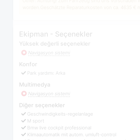
Other: Achtung! Zum Fahrzeug sind uns Vorschäden i
worden.Geschätzte Reparaturkosten von ca. 4635 € ne
Ekipman - Seçenekler
Yüksek değerli seçenekler
Navigasyon sistemi
Konfor
Park yardımı: Arka
Multimedya
Navigasyon sistemi
Diğer seçenekler
Geschwindigkeits-regelanlage
M sport
Bmw live cockpit professional
Klimaautomatik mit autom. umluft-control