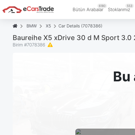
6180
553
Bütün Arabalar
Stoklarımız
BMW
X5
Car Details (7078386)
Baureihe X5 xDrive 30 d M Sport 3.
Birim #
7078386
Bu 