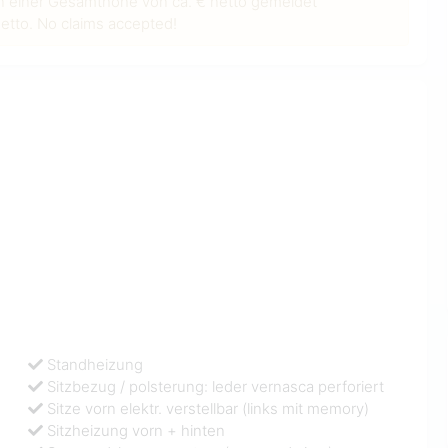
n einer Gesamthöhe von ca. € netto gemeldet
tto. No claims accepted!
Standheizung
Sitzbezug / polsterung: leder vernasca perforiert
Sitze vorn elektr. verstellbar (links mit memory)
Sitzheizung vorn + hinten