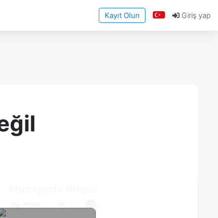
Kayıt Olun
Giriş yap
eğil
Müzayede Bilgisi