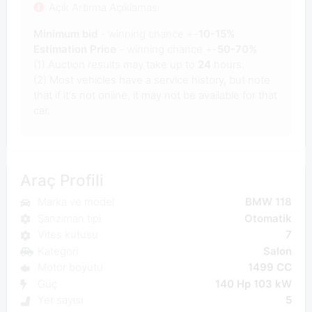
Açık Artırma Açıklaması
Minimum bid
- winning chance +-
10-15%
Estimation Price
- winning chance +-
50-70%
(1) Auction results may take up to
24
hours.
(2) Most vehicles have a service history, but note
that if it's not online, it may not be available for that
car.
Araç Profili
Marka ve model
BMW 118
Şanzıman tipi
Otomatik
Vites kutusu
7
Kategori
Salon
Motor boyutu
1499 CC
Güç
140 Hp 103 kW
Yer sayısı
5