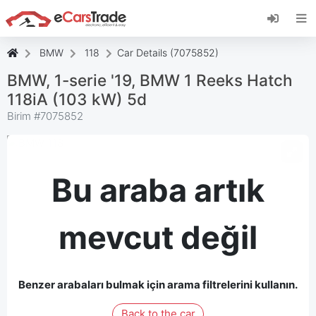
eCarsTrade web uygulamasını yükleyin, Ana
Ekranınıza ekleyin ve anında güncellemeler alın.
Düzenlemek
İptal etmek
BMW
118
Car Details (7075852)
BMW, 1-serie '19, BMW 1 Reeks Hatch
118iA (103 kW) 5d
Birim #
7075852
Bu araba artık
mevcut değil
Benzer arabaları bulmak için arama filtrelerini kullanın.
Back to the car