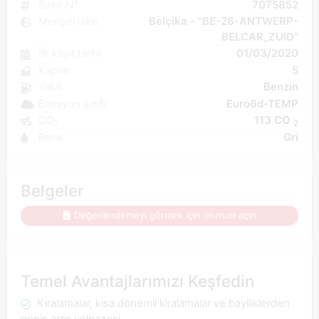
Birim N°
7075852
Menşei ülke
Belçika - "BE-26-ANTWERP-
BELCAR_ZUID"
İlk kayıt tarihi
01/03/2020
Kapılar
5
Yakıt
Benzin
Emisyon sınıfı
Euro6d-TEMP
CO₂
113 CO
2
Renk
Gri
Belgeler
Değerlendirmeyi görmek için oturum açın
Temel Avantajlarımızı Keşfedin
Kiralamalar, kısa dönemli kiralamalar ve bayiliklerden
geniş araç yelpazesi