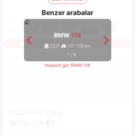
Benzer arabalar
BMW
118
Tüm fotoğrafları görmek için oturum açın
2021
107 178 km
1
/
6
Hepsini gör BMW 118
Müzayede Bilgisi