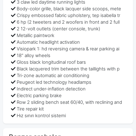
3 claw led daytime running lights
Body-color grille, black lacquer side scoops, mete
Crispy embossed fabric upholstery, tep isabella tr
6 hp (2 tweeters and 2 woofers in front and 2 full
2 12-volt outlets (center console, trunk)
Metallic paintwork
Automatic headlight activation
Visiopark 1: hd reversing camera & rear parking ai
18" alloy wheels
Gloss black longitudinal roof bars
Black lacquered trim between the taillights with p
Tri-zone automatic air conditioning
Peugeot led technology headlamps
Indirect under-inflation detection
Electric parking brake
Row 2 sliding bench seat 60/40, with reclining and
Tire repair kit
Hız sınırı kontrol sistemi