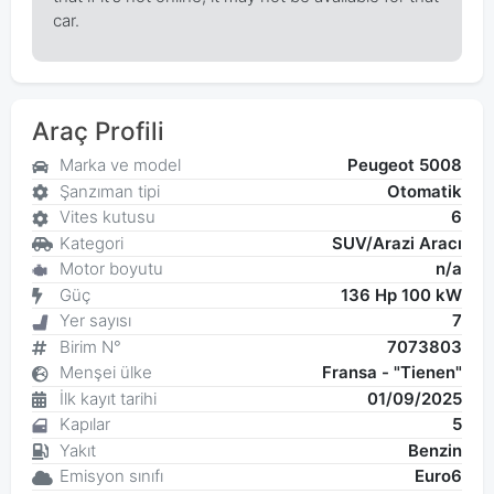
car.
Araç Profili
Marka ve model
Peugeot 5008
Şanzıman tipi
Otomatik
Vites kutusu
6
Kategori
SUV/Arazi Aracı
Motor boyutu
n/a
Güç
136 Hp 100 kW
Yer sayısı
7
Birim N°
7073803
Menşei ülke
Fransa - "Tienen"
İlk kayıt tarihi
01/09/2025
Kapılar
5
Yakıt
Benzin
Emisyon sınıfı
Euro6