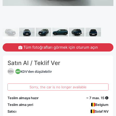
Tüm fotoğrafları görmek için oturum açın
Satın Al / Teklif Ver
KDV'den düşülebilir
BBN
Sorry, the car is no longer available
Teslim almaya hazır
~ 7 max. 15
Teslim alma yeri
Belgium
Satıcı
Solaf NV