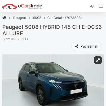
eCarsTrade web uygulamasını yükleyin, Ana
Ekranınıza ekleyin ve anında güncellemeler alın.
Düzenlemek
İptal etmek
Peugeot
5008
Car Details (7073803)
Peugeot 5008 HYBRID 145 CH E-DCS6
ALLURE
Birim #
7073803
Paylaşmak