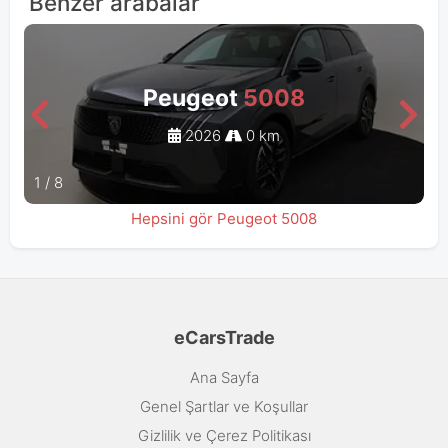
Benzer arabalar
Peugeot
5008
2026
0 km
1
/
8
Hepsini gör Peugeot 5008
eCarsTrade
Ana Sayfa
Genel Şartlar ve Koşullar
Gizlilik ve Çerez Politikası