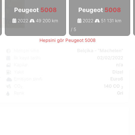
Peugeot
5008
Peugeot
5008
2022
49 200 km
2022
51 131 km
1
/
5
Hepsini gör Peugeot 5008
8
Menşei ülke
Belçika - "Machelen"
k
İlk kayıt tarihi
02/02/2022
ı
Kapılar
n/a
C
Yakıt
Dizel
W
Emisyon sınıfı
Euro6
a
CO₂
140 CO
2
3
Renk
Gri