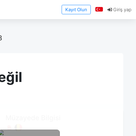
Kayıt Olun
Giriş yap
8
eğil
Müzayede Bilgisi