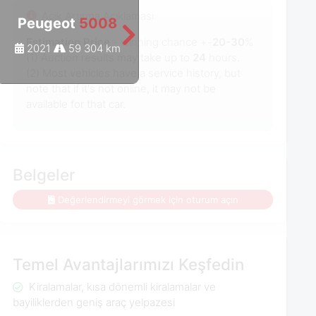
Açık Artırma Açıklaması
Peugeot
5008
Peugeot
5008
Estimation Price
- winning chance +-
20-30
%
2021
59 304 km
2022
59 670 km
(1) Auction results may take up to
24
hours.
(2) Most vehicles have a service history, but
note that if it's not online, it may not be
available for that car.
Belgeler
Değerlendirmeyi görmek için oturum açın
Temel Avantajlarımızı Keşfedin
Kiralamalar, kısa dönemli kiralamalar ve
bayiliklerden geniş araç yelpazesi