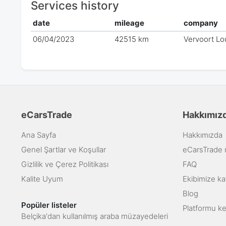
Services history
date
mileage
company
06/04/2023
42515 km
Vervoort Lo
eCarsTrade
Hakkımız
Ana Sayfa
Hakkımızda
Genel Şartlar ve Koşullar
eCarsTrade na
Gizlilik ve Çerez Politikası
FAQ
Kalite Uyum
Ekibimize kat
Blog
Popüler listeler
Platformu k
Belçika'dan kullanılmış araba müzayedeleri