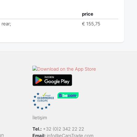
price
 rear;
€ 155,75
İletişim
Tel.:
+32 (0)2 342 22 22
un
Email:
info@eCarsTrade.com