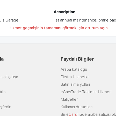
description
uis Garage
1st annual maintenance; brake pad
Hizmet geçmişinin tamamını görmek için oturum açın
da
Faydalı Bilgiler
Araba kataloğu
sıl çalışır
Ekstra Hizmetler
Satın alma yolları
ılın
eCarsTrade Teslimat Hizmeti
Maliyetler
eşfedin
Kullanıcı durumları
Bir e
Cars
Trade araba satıcısı ol