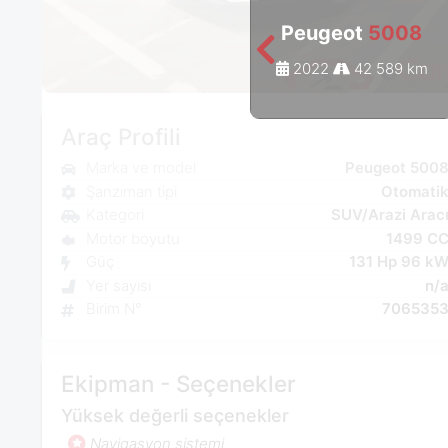
Peugeot
5008
2022
42 589 km
Araç Profili
Marka ve model
Peugeot 500
Şanzıman tipi
Otomati
Kategori
SUV/Arazi Arac
Motor boyutu
1499 C
Güç
131 Hp 96 k
Yer sayısı
n/
Birim N°
706535
Ekipman - Seçenekler
Yüksek değerli seçenekler
Navigasyon sistemi