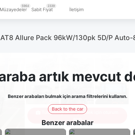
5964
2339
Müzayedeler
Sabit Fiyat
İletişim
EAT8 Allure Pack 96kW/130pk 5D/P Auto-
araba artık mevcut d
Benzer arabaları bulmak için arama filtrelerini kullanın.
Back to the car
Tüm fotoğrafları görmek için oturum
açın
Benzer arabalar