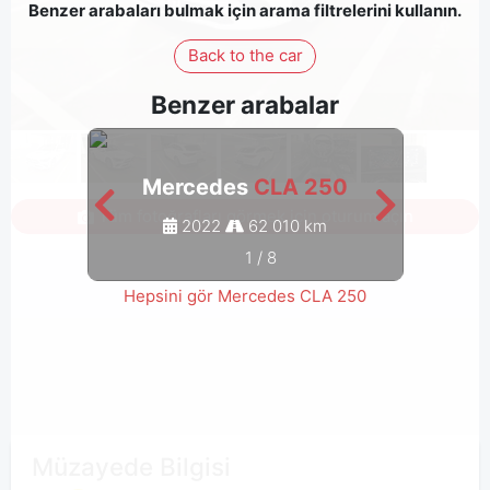
Benzer arabaları bulmak için arama filtrelerini kullanın.
Back to the car
Benzer arabalar
Mercedes
CLA 250
M
Tüm fotoğrafları görmek için oturum açın
2022
62 010 km
1
/
8
Hepsini gör Mercedes CLA 250
Müzayede Bilgisi