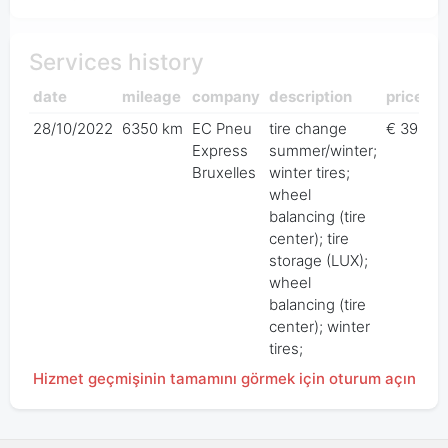
Services history
date
mileage
company
description
price
28/10/2022
6350 km
EC Pneu
tire change
€ 392,0
Express
summer/winter;
Bruxelles
winter tires;
wheel
balancing (tire
center); tire
storage (LUX);
wheel
balancing (tire
center); winter
tires;
Hizmet geçmişinin tamamını görmek için oturum açın