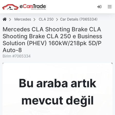
eCarsTrade web uygulamasını yükleyin, Ana
Ekranınıza ekleyin ve anında güncellemeler alın.
Düzenlemek
İptal etmek
Mercedes
CLA 250
Car Details (7065334)
Mercedes CLA Shooting Brake CLA
Shooting Brake CLA 250 e Business
Solution (PHEV) 160kW/218pk 5D/P
Auto-8
Birim #
7065334
Bu araba artık
mevcut değil