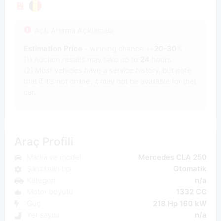
Açık Artırma Açıklaması
Estimation Price
- winning chance +-
20-30
%
(1) Auction results may take up to
24
hours.
(2) Most vehicles have a service history, but note
that if it's not online, it may not be available for that
car.
Araç Profili
Marka ve model
Mercedes CLA 250
Şanzıman tipi
Otomatik
Kategori
n/a
Motor boyutu
1332 CC
Güç
218 Hp 160 kW
Yer sayısı
n/a