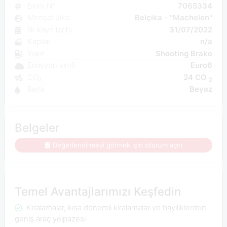
Birim N°
7065334
Menşei ülke
Belçika - "Machelen"
İlk kayıt tarihi
31/07/2022
Kapılar
n/a
Yakıt
Shooting Brake
Emisyon sınıfı
Euro6
CO₂
24 CO
2
Renk
Beyaz
Belgeler
Değerlendirmeyi görmek için oturum açın
Temel Avantajlarımızı Keşfedin
Kiralamalar, kısa dönemli kiralamalar ve bayiliklerden
geniş araç yelpazesi