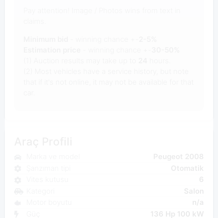
Pay attention! Image / Photos wins from text in
claims.
Minimum bid
- winning chance +-
2-5%
Estimation price
- winning chance +-
30-50%
(1) Auction results may take up to
24
hours.
(2) Most vehicles have a service history, but note
that if it's not online, it may not be available for that
car.
Araç Profili
Marka ve model
Peugeot 2008
Şanzıman tipi
Otomatik
Vites kutusu
6
Kategori
Salon
Motor boyutu
n/a
Güç
136 Hp 100 kW