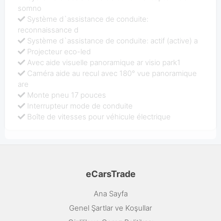
somno
Système d`assistance de conduite:
reconnaissance d
Système d`assistance de conduite: actif (active) a
Projecteur eco-led
Avec aide visuelle panoramique ar visio park1
Caméra aide au recul avec 180° vue panoramique
are
Monte pneu 17 pouces
Interrupteur mode de conduite
Boîte de vitesses pour véhicule électrique
eCarsTrade
Ana Sayfa
Genel Şartlar ve Koşullar