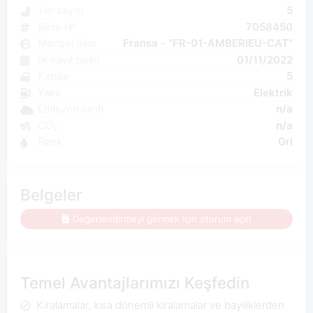
Yer sayısı
5
Birim N°
7058450
Menşei ülke
Fransa - "FR-01-AMBERIEU-CAT"
İlk kayıt tarihi
01/11/2022
Kapılar
5
Yakıt
Elektrik
Emisyon sınıfı
n/a
CO₂
n/a
Renk
Gri
Belgeler
Değerlendirmeyi görmek için oturum açın
Temel Avantajlarımızı Keşfedin
Kiralamalar, kısa dönemli kiralamalar ve bayiliklerden