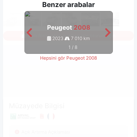
Benzer arabalar
Peugeot
2008
Tüm fotoğrafları görmek için oturum açın
2023
7 010 km
1
/
8
Hepsini gör Peugeot 2008
Müzayede Bilgisi
Açık Artırma Açıklaması