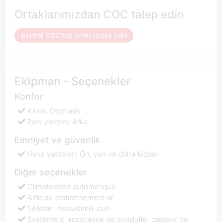
Ortaklarımızdan COC talep edin
İndirimli COC'nizi şimdi sipariş edin
Ekipman - Seçenekler
Konfor
Klima: Otomatik
Park yardımı: Arka
Emniyet ve güvenlik
Hava yastıkları: Ön, yan ve daha fazlası
Diğer seçenekler
Climatisation automatique
Aide au stationnement ar
Sellerie : tissu/simili-cuir
Système d`assistance de conduite: capteur de