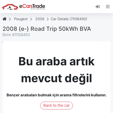
eCarsTrade web uygulamasını yükleyin, Ana
Ekranınıza ekleyin ve anında güncellemeler alın.
Düzenlemek
İptal etmek
Peugeot
2008
Car Details (7058450)
2008 (e-) Road Trip 50kWh BVA
Birim #
7058450
Bu araba artık
mevcut değil
Benzer arabaları bulmak için arama filtrelerini kullanın.
Back to the car