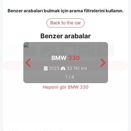
Benzer arabaları bulmak için arama filtrelerini kullanın.
Back to the car
Benzer arabalar
BMW
330
Tüm fotoğrafları görmek için oturum açın
2023
33 741 km
1
/
4
Hepsini gör BMW 330