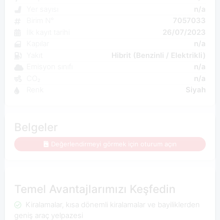
Yer sayısı
n/a
Birim N°
7057033
İlk kayıt tarihi
26/07/2023
Kapılar
n/a
Yakıt
Hibrit (Benzinli / Elektrikli)
Emisyon sınıfı
n/a
CO₂
n/a
Renk
Siyah
Belgeler
Değerlendirmeyi görmek için oturum açın
Temel Avantajlarımızı Keşfedin
Kiralamalar, kısa dönemli kiralamalar ve bayiliklerden
geniş araç yelpazesi