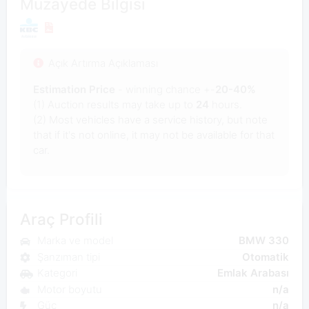
Müzayede Bilgisi
Açık Artırma Açıklaması
Estimation Price
- winning chance +-
20-40%
(1) Auction results may take up to
24
hours.
(2) Most vehicles have a service history, but note
that if it's not online, it may not be available for that
car.
Araç Profili
Marka ve model
BMW 330
Şanzıman tipi
Otomatik
Kategori
Emlak Arabası
Motor boyutu
n/a
Güç
n/a