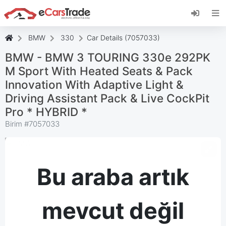
eCarsTrade web uygulamasını yükleyin, Ana
Ekranınıza ekleyin ve anında güncellemeler alın.
Düzenlemek
İptal etmek
BMW
330
Car Details (7057033)
BMW - BMW 3 TOURING 330e 292PK
M Sport With Heated Seats & Pack
Innovation With Adaptive Light &
Driving Assistant Pack & Live CockPit
Pro * HYBRID *
Birim #
7057033
Bu araba artık
mevcut değil