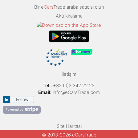
Bir e
Cars
Trade araba satıcısı olun
Akü kiralama
İletişim
Tel.:
+32 (0)2 342 22 22
Email:
info@eCarsTrade.com
Follow
Site Haritası
© 2013-2026 eCarsTrade