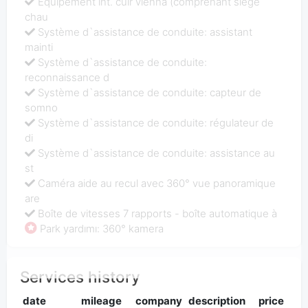
Equipement int. cuir vienna (comprenant siège
chau
Système d`assistance de conduite: assistant
mainti
Système d`assistance de conduite:
reconnaissance d
Système d`assistance de conduite: capteur de
somno
Système d`assistance de conduite: régulateur de
di
Système d`assistance de conduite: assistance au
st
Caméra aide au recul avec 360° vue panoramique
are
Boîte de vitesses 7 rapports - boîte automatique à
Park yardımı: 360° kamera
Services history
date
mileage
company
description
price