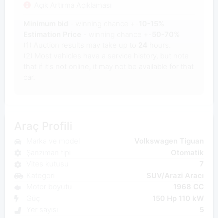
Açık Artırma Açıklaması
Minimum bid
- winning chance +-
10-15%
Estimation Price
- winning chance +-
50-70%
(1) Auction results may take up to
24
hours.
(2) Most vehicles have a service history, but note
that if it's not online, it may not be available for that
car.
Araç Profili
Marka ve model
Volkswagen Tiguan
Şanzıman tipi
Otomatik
Vites kutusu
7
Kategori
SUV/Arazi Aracı
Motor boyutu
1968 CC
Güç
150 Hp 110 kW
Yer sayısı
5