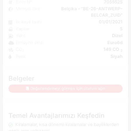
Birim N°
7055525
Menşei ülke
Belçika - "BE-26-ANTWERP-
BELCAR_ZUID"
İlk kayıt tarihi
01/01/2021
Kapılar
5
Yakıt
Dizel
Emisyon sınıfı
Euro6d
CO₂
149 CO
2
Renk
Siyah
Belgeler
Değerlendirmeyi görmek için oturum açın
Temel Avantajlarımızı Keşfedin
Kiralamalar, kısa dönemli kiralamalar ve bayiliklerden
geniş araç yelpazesi