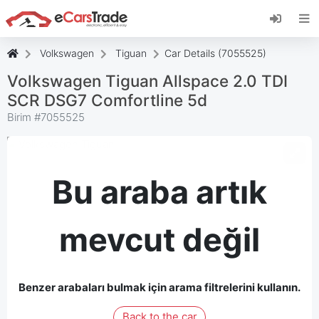
eCarsTrade web uygulamasını yükleyin, Ana
Ekranınıza ekleyin ve anında güncellemeler alın.
Düzenlemek
İptal etmek
Volkswagen
Tiguan
Car Details (7055525)
Volkswagen Tiguan Allspace 2.0 TDI
SCR DSG7 Comfortline 5d
Birim #
7055525
Bu araba artık
mevcut değil
Benzer arabaları bulmak için arama filtrelerini kullanın.
Back to the car