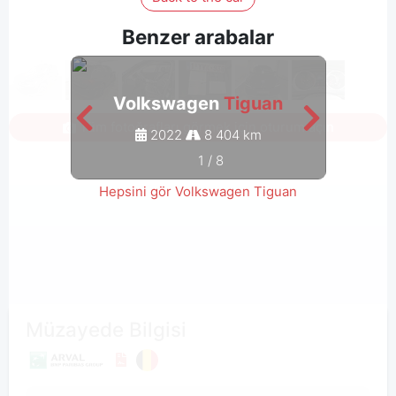
Benzer arabalar
Volkswagen
Tiguan
V
Tüm fotoğrafları görmek için oturum açın
2022
8 404 km
1
/
8
Hepsini gör Volkswagen Tiguan
Müzayede Bilgisi