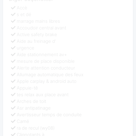
Accè
s et dé
marrage mains libres
Accoudoir central avant
Active safety brake
Aide au freinage d'
urgence
Aide stationnement av+
mesure de place disponible
Alerte attention conducteur
Allumage automatique des feux
Apple carplay & android auto
Appuie-tê
tes relax aux place avant
Arches de toit
Asr antipatinage
Avertisseur temps de conduite
Camé
ra de recul (wy08)
Clignotants à