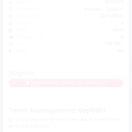
Birim N°
7051472
Menşei ülke
Belçika - "ASSE II"
İlk kayıt tarihi
25/11/2021
Kapılar
5
Yakıt
Dizel
Emisyon sınıfı
B
CO₂
135 CO
2
Renk
Gri
Belgeler
Değerlendirmeyi görmek için oturum açın
Temel Avantajlarımızı Keşfedin
Kiralamalar, kısa dönemli kiralamalar ve bayiliklerden
geniş araç yelpazesi