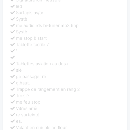
led
Surtapis av/ar
Systè
me audio rds bi-tuner mp3 6hp
Systè
me stop & start
Tablette tactile 7'
'
Tablettes aviation au dos+
siè
ge passager ré
g.haut.
Trappe de rangement en rang 2
Troisiè
me feu stop
Vitres arriè
re surteinté
es.
Volant en cuir pleine fleur