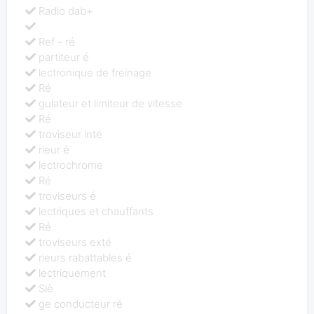
Radio dab+
Ref - ré
partiteur é
lectronique de freinage
Ré
gulateur et limiteur de vitesse
Ré
troviseur inté
rieur é
lectrochrome
Ré
troviseurs é
lectriques et chauffants
Ré
troviseurs exté
rieurs rabattables é
lectriquement
Siè
ge conducteur ré