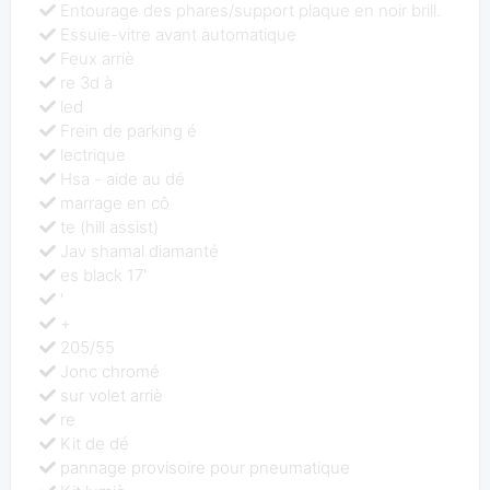
Entourage des phares/support plaque en noir brill.
Essuie-vitre avant automatique
Feux arriè
re 3d à
led
Frein de parking é
lectrique
Hsa - aide au dé
marrage en cô
te (hill assist)
Jav shamal diamanté
es black 17'
'
+
205/55
Jonc chromé
sur volet arriè
re
Kit de dé
pannage provisoire pour pneumatique