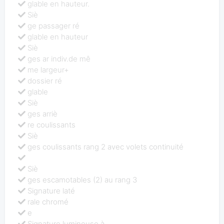
glable en hauteur.
Siè
ge passager ré
glable en hauteur
Siè
ges ar indiv.de mê
me largeur+
dossier ré
glable
Siè
ges arriè
re coulissants
Siè
ges coulissants rang 2 avec volets continuité
Siè
ges escamotables (2) au rang 3
Signature laté
rale chromé
e
Signature lumineuse à