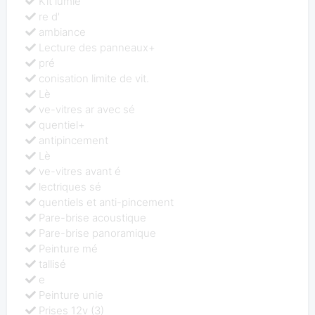
Kit lumiè
re d'
ambiance
Lecture des panneaux+
pré
conisation limite de vit.
Lè
ve-vitres ar avec sé
quentiel+
antipincement
Lè
ve-vitres avant é
lectriques sé
quentiels et anti-pincement
Pare-brise acoustique
Pare-brise panoramique
Peinture mé
tallisé
e
Peinture unie
Prises 12v (3)