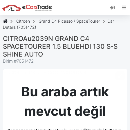
eCarsTrade web uygulamasını yükleyin, Ana
Ekranınıza ekleyin ve anında güncellemeler alın.
Düzenlemek
İptal etmek
Citroen
Grand C4 Picasso / SpaceTourer
Car
Details (7051472)
CITROAu2039N GRAND C4
SPACETOURER 1.5 BLUEHDI 130 S-S
SHINE AUTO
Birim #
7051472
Bu araba artık
mevcut değil