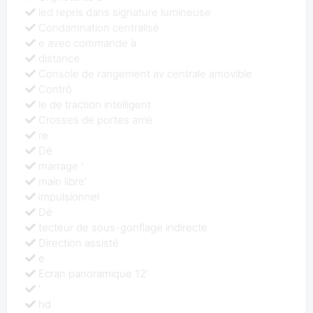
led repris dans signature lumineuse
Condamnation centralisé
e avec commande à
distance
Console de rangement av centrale amovible
Contrô
le de traction intelligent
Crosses de portes arriè
re
Dé
marrage '
main libre'
impulsionnel
Dé
tecteur de sous-gonflage indirecte
Direction assisté
e
Ecran panoramique 12'
'
hd