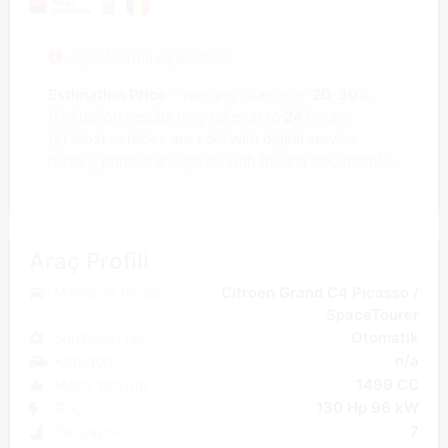
Açık Artırma Açıklaması
Estimation Price
- winning chance +-
20-30
%
(1) Auction results may take up to
24
hours.
(2) Most
vehicles are sold with digital service
history, printed and given with the car documents.
Araç Profili
Marka ve model
Citroen Grand C4 Picasso /
SpaceTourer
Şanzıman tipi
Otomatik
Kategori
n/a
Motor boyutu
1499 CC
Güç
130 Hp 96 kW
Yer sayısı
7