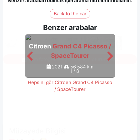
Benzer arabaları bulmak için arama filtrelerini kullanın.
Back to the car
Benzer arabalar
Citroen
Grand C4 Picasso /
Citro
SpaceTourer
Tüm fotoğrafları görmek için oturum açın
2021
56 584 km
1
/
8
Hepsini gör Citroen Grand C4 Picasso
/ SpaceTourer
Müzayede Bilgisi