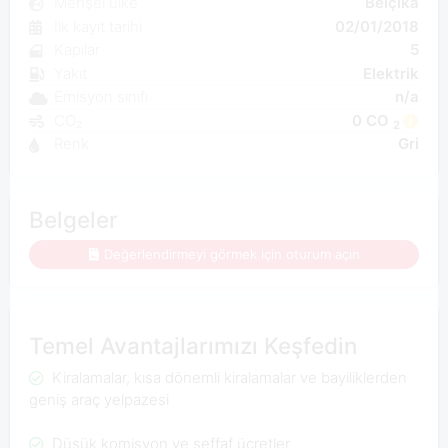
Menşei ülke
Belçika
İlk kayıt tarihi
02/01/2018
Kapılar
5
Yakıt
Elektrik
Emisyon sınıfı
n/a
CO₂
0 CO
2
Renk
Gri
Belgeler
Değerlendirmeyi görmek için oturum açın
Temel Avantajlarımızı Keşfedin
Kiralamalar, kısa dönemli kiralamalar ve bayiliklerden
geniş araç yelpazesi
Düşük komisyon ve şeffaf ücretler