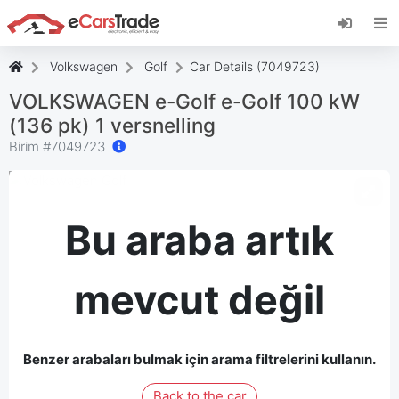
eCarsTrade web uygulamasını yükleyin, Ana
Ekranınıza ekleyin ve anında güncellemeler alın.
Düzenlemek
İptal etmek
Volkswagen
Golf
Car Details (7049723)
VOLKSWAGEN e-Golf e-Golf 100 kW
(136 pk) 1 versnelling
Birim #
7049723
Bu araba artık
mevcut değil
Benzer arabaları bulmak için arama filtrelerini kullanın.
Back to the car