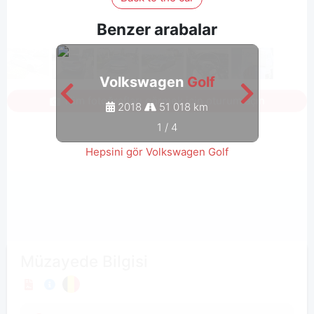
Benzer arabalar
Volkswagen
Golf
Tüm fotoğrafları görmek için oturum açın
2018
51 018 km
1
/
4
Hepsini gör Volkswagen Golf
Müzayede Bilgisi