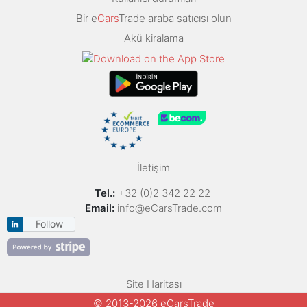
Bir e
Cars
Trade araba satıcısı olun
Akü kiralama
İletişim
Tel.:
+32 (0)2 342 22 22
Email:
info@eCarsTrade.com
Follow
Site Haritası
© 2013-2026 eCarsTrade