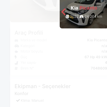
Kia
Picanto
2022
24 204 km
Araç Profili
Marka ve model
Kia Picant
Kategori
n/
Motor boyutu
n/
Güç
67 Hp 49 k
Yer sayısı
Birim N°
704860
Ekipman - Seçenekler
Konfor
Klima: Manuel