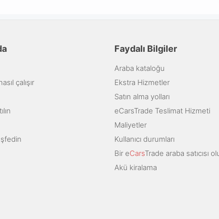
da
Faydalı Bilgiler
Araba kataloğu
sıl çalışır
Ekstra Hizmetler
Satın alma yolları
ılın
eCarsTrade Teslimat Hizmeti
Maliyetler
eşfedin
Kullanıcı durumları
Bir e
Cars
Trade araba satıcısı ol
Akü kiralama