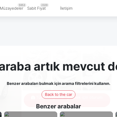
5953
2329
Müzayedeler
Sabit Fiyat
İletişim
araba artık mevcut d
Benzer arabaları bulmak için arama filtrelerini kullanın.
Back to the car
Tüm fotoğrafları görmek için oturum
açın
Benzer arabalar