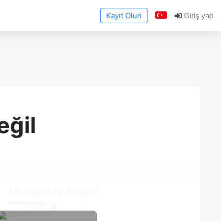
Kayıt Olun
Giriş yap
eğil
Müzayede Bilgisi