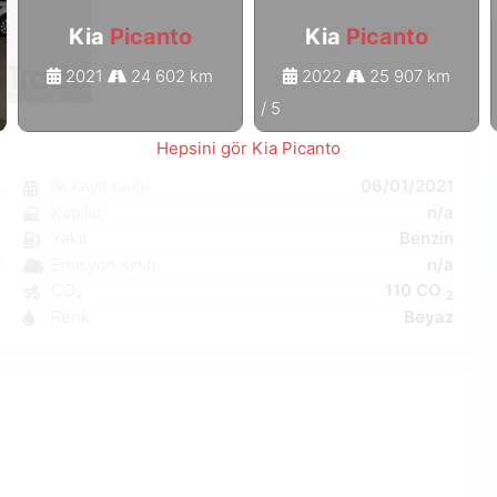
Kia
Picanto
Kia
Picanto
2021
24 602 km
2022
25 907 km
1
/
5
Hepsini gör Kia Picanto
o
İlk kayıt tarihi
06/01/2021
a
Kapılar
n/a
a
Yakıt
Benzin
W
Emisyon sınıfı
n/a
4
CO₂
110 CO
2
9
Renk
Beyaz