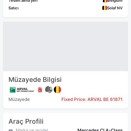
Teslim alma yeri
Belgium
Satıcı
Solaf NV
Müzayede Bilgisi
Müzayede
Fixed Price: ARVAL BE 61871
Araç Profili
Marka ve model
Mercedes CLA-Class