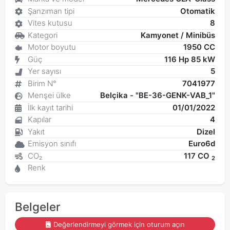
Şanzıman tipi
Otomatik
Vites kutusu
8
Kategori
Kamyonet / Minibüs
Motor boyutu
1950 CC
Güç
116 Hp 85 kW
Yer sayısı
5
Birim N°
7041977
Menşei ülke
Belçika - "BE-36-GENK-VAB_1"
İlk kayıt tarihi
01/01/2022
Kapılar
4
Yakıt
Dizel
Emisyon sınıfı
Euro6d
CO₂
117 CO
2
Renk
Belgeler
Değerlendirmeyi görmek için oturum açın