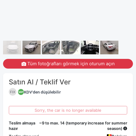
Tüm fotoğrafları görmek için oturum açın
Satın Al / Teklif Ver
KDV'den düşülebilir
FIX
Sorry, the car is no longer available
Teslim almaya
~9 to max. 14 (temporary increase for summer
hazır
season)