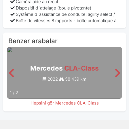
Caméra aide au recul
Dispositif d`attelage (boule pivotante)
Système d`assistance de conduite: agility select /
Boîte de vitesses 8 rapports - boîte automatique à
Benzer arabalar
Mercedes
CLA-Class
2022
58 439 km
1
/
2
Hepsini gör Mercedes CLA-Class