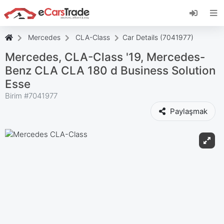
eCarsTrade web uygulamasını yükleyin, Ana
Ekranınıza ekleyin ve anında güncellemeler alın.
Düzenlemek
İptal etmek
Mercedes
CLA-Class
Car Details (7041977)
Mercedes, CLA-Class '19, Mercedes-
Benz CLA CLA 180 d Business Solution
Esse
Birim #
7041977
Paylaşmak