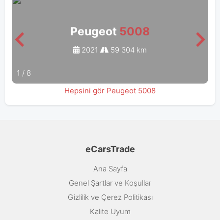
Peugeot
5008
2021
59 304 km
1
/
8
Hepsini gör Peugeot 5008
eCarsTrade
Ana Sayfa
Genel Şartlar ve Koşullar
Gizlilik ve Çerez Politikası
Kalite Uyum