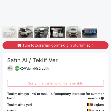
Tüm fotoğrafları görmek için oturum açın
Satın Al / Teklif Ver
KDV'den düşülebilir
FIX
Sorry, the car is no longer available
Teslim almaya
~9 to max. 14 (temporary increase for summer
hazır
season)
Teslim alma yeri
Belgium