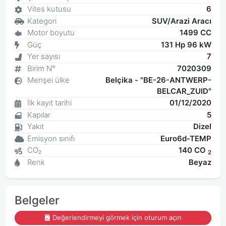
Vites kutusu
6
Kategori
SUV/Arazi Aracı
Motor boyutu
1499 CC
Güç
131 Hp 96 kW
Yer sayısı
7
Birim N°
7020309
Menşei ülke
Belçika - "BE-26-ANTWERP-
BELCAR_ZUID"
İlk kayıt tarihi
01/12/2020
Kapılar
5
Yakıt
Dizel
Emisyon sınıfı
Euro6d-TEMP
CO₂
140 CO
2
Renk
Beyaz
Belgeler
Değerlendirmeyi görmek için oturum açın