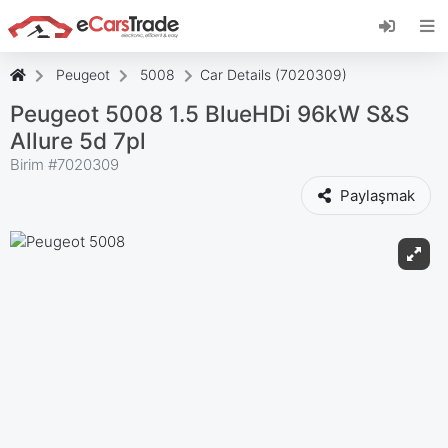
eCarsTrade web uygulamasını yükleyin, Ana
Ekranınıza ekleyin ve anında güncellemeler alın.
Düzenlemek
İptal etmek
Peugeot
5008
Car Details (7020309)
Peugeot 5008 1.5 BlueHDi 96kW S&S
Allure 5d 7pl
Birim #
7020309
Paylaşmak