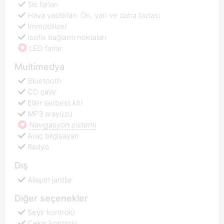
Sis farları
Hava yastıkları: Ön, yan ve daha fazlası
İmmobilizer
Isofix bağlantı noktaları
LED farlar
Multimedya
Bluetooth
CD çalar
Eller serbest kiti
MP3 arayüzü
Navigasyon sistemi
Araç bilgisayarı
Radyo
Dış
Alaşım jantlar
Diğer seçenekler
Seyir kontrolü
Çekiş kontrolü