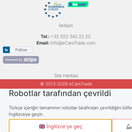
İletişim
Tel.:
+32 (0)2 342 22 22
Email:
info@eCarsTrade.com
Follow
Site Haritası
© 2013-2026 eCarsTrade
Robotlar tarafından çevrildi
Türkçe içeriğin tamamının robotlar tarafından çevrildiğini lütfe
İngilizceye geçin.
🇬🇧 İngilizce'ye geç
🦾