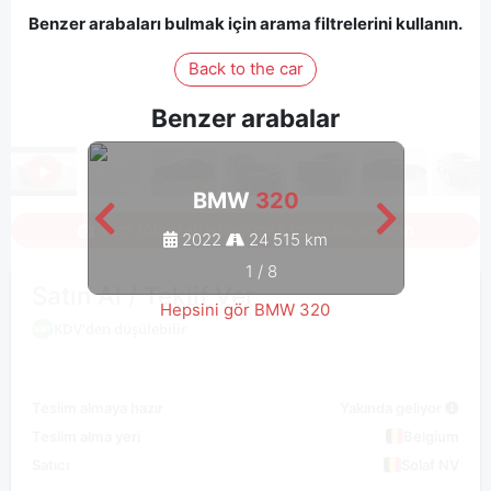
Benzer arabaları bulmak için arama filtrelerini kullanın.
Back to the car
Benzer arabalar
BMW
320
Tüm fotoğrafları görmek için oturum açın
2022
24 515 km
1
/
8
Satın Al / Teklif Ver
Hepsini gör BMW 320
KDV'den düşülebilir
Teslim almaya hazır
Yakında geliyor
Teslim alma yeri
Belgium
Satıcı
Solaf NV