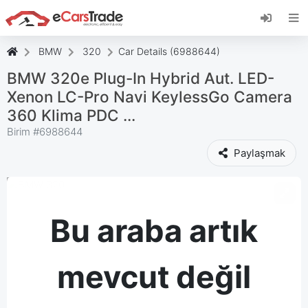
eCarsTrade web uygulamasını yükleyin, Ana
Ekranınıza ekleyin ve anında güncellemeler alın.
Düzenlemek
İptal etmek
BMW
320
Car Details (6988644)
BMW 320e Plug-In Hybrid Aut. LED-
Xenon LC-Pro Navi KeylessGo Camera
360 Klima PDC ...
Birim #
6988644
Paylaşmak
Bu araba artık
mevcut değil