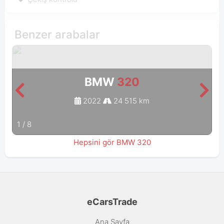
Benzer arabalar
BMW
320
2022
24 515 km
1
/
8
Hepsini gör BMW 320
eCarsTrade
Ana Sayfa