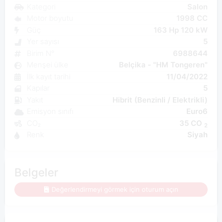
Kategori
Salon
Motor boyutu
1998 CC
Güç
163 Hp 120 kW
Yer sayısı
5
Birim N°
6988644
Menşei ülke
Belçika - "HM Tongeren"
İlk kayıt tarihi
11/04/2022
Kapılar
5
Yakıt
Hibrit (Benzinli / Elektrikli)
Emisyon sınıfı
Euro6
CO₂
35 CO
2
Renk
Siyah
Belgeler
Değerlendirmeyi görmek için oturum açın