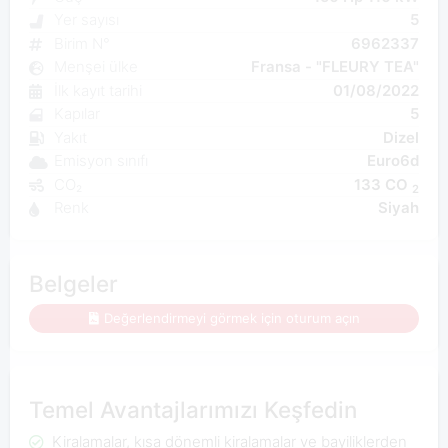
Yer sayısı
5
Birim N°
6962337
Menşei ülke
Fransa - "FLEURY TEA"
İlk kayıt tarihi
01/08/2022
Kapılar
5
Yakıt
Dizel
Emisyon sınıfı
Euro6d
CO₂
133 CO
2
Renk
Siyah
Belgeler
Değerlendirmeyi görmek için oturum açın
Temel Avantajlarımızı Keşfedin
Kiralamalar, kısa dönemli kiralamalar ve bayiliklerden