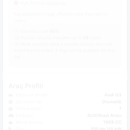
Açık Artırma Açıklaması
Pay attention! Image / Photos wins from text in
claims.
(1) Allocation rate
60%
(2) Auction results may take up to
24
hours.
(3) Most vehicles have a service history, but note
that if it's not online, it may not be available for that
car.
Araç Profili
Marka ve model
Audi Q3
Şanzıman tipi
Otomatik
Vites kutusu
7
Kategori
SUV/Arazi Aracı
Motor boyutu
1968 CC
Güç
150 Hp 110 kW