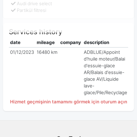
Audi drive select
Partikül filtresi
Services history
date
mileage
company
description
pri
01/12/2023
16480 km
ADBLUE/Appoint
€ 0
d'huile moteur/Balai
d'essuie-glace
AR/Balais d'essuie-
glace AV/Liquide
lave-
glace/Pile/Recyclage
Hizmet geçmişinin tamamını görmek için oturum açın