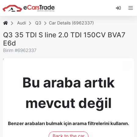
eCarsTrade web uygulamasını yükleyin, Ana
Ekranınıza ekleyin ve anında güncellemeler alın.
Düzenlemek
İptal etmek
Audi
Q3
Car Details (6962337)
Q3 35 TDI S line 2.0 TDI 150CV BVA7
E6d
Birim #
6962337
Bu araba artık
mevcut değil
Benzer arabaları bulmak için arama filtrelerini kullanın.
Back to the car