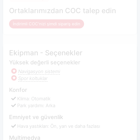
Ortaklarımızdan COC talep edin
İndirimli COC'nizi şimdi sipariş edin
Ekipman - Seçenekler
Yüksek değerli seçenekler
Navigasyon sistemi
Spor koltuklar
Konfor
Klima: Otomatik
Park yardımı: Arka
Emniyet ve güvenlik
Hava yastıkları: Ön, yan ve daha fazlası
Multimedya