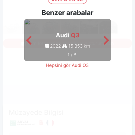
Benzer arabalar
Audi
Q3
Tüm fotoğrafları görmek için oturum açın
2022
15 353 km
1
/
8
Hepsini gör Audi Q3
Müzayede Bilgisi